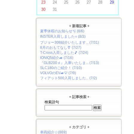
23
24
25
26
27
28
29
30
31
+ 新着記事 +
夏季休暇のお知らせ🫧 (8/6)
INSTER入荷しました⭐ (8/3)
プジョー308紹介いたします... (7/31)
8月のおもてなし🎐 (7/27)
T-Cross入荷しました🎵 (7/24)
IONIQ5紹介🚙 (7/16)
『GLB200ｄ』入庫いたしま... (7/13)
SLC180のご紹介！ (7/10)
VOLVOのEV🚙💡 (7/9)
フィアット500入荷しました... (7/2)
+ 記事検索 +
検索語句
+ カテゴリ +
車両紹介☆(869)