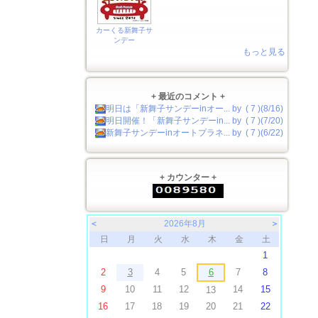
カーくる新舞子サ
ンデー
もっと見る
+ 最近のコメント +
明日は「新舞子サンデーinオー... by ( 7 )(8/16)
明日開催！「新舞子サンデーin... by ( 7 )(7/20)
新舞子サンデーinオートプラネ... by ( 7 )(6/22)
+ カウンター +
＜
2026年8月
＞
日
月
火
水
木
金
土
1
2
3
4
5
6
7
8
9
10
11
12
14
15
13
16
17
18
19
20
21
22