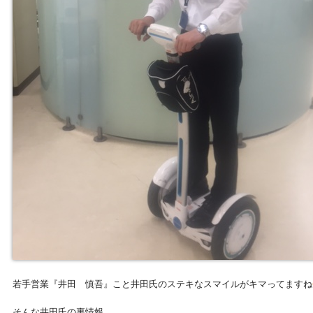
若手営業『井田 慎吾』こと井田氏のステキなスマイルがキマってますね
そんな井田氏の裏情報…