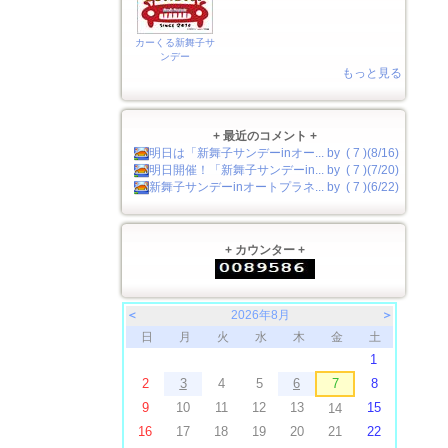
カーくる新舞子サ
ンデー
もっと見る
+ 最近のコメント +
明日は「新舞子サンデーinオー... by ( 7 )(8/16)
明日開催！「新舞子サンデーin... by ( 7 )(7/20)
新舞子サンデーinオートプラネ... by ( 7 )(6/22)
+ カウンター +
＜
2026年8月
＞
日
月
火
水
木
金
土
1
2
3
4
5
6
7
8
9
10
11
12
13
15
14
16
17
18
19
20
21
22