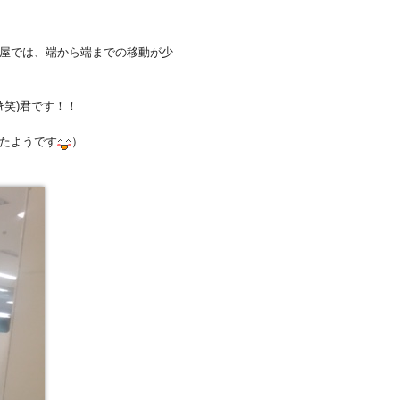
屋では、端から端までの移動が少
ｷ笑)君です！！
たようです
）