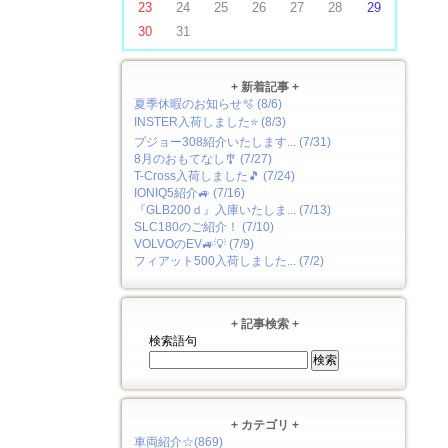
23
24
25
26
27
28
29
30
31
+ 新着記事 +
夏季休暇のお知らせ🫧 (8/6)
INSTER入荷しました⭐ (8/3)
プジョー308紹介いたします... (7/31)
8月のおもてなし🎐 (7/27)
T-Cross入荷しました🎵 (7/24)
IONIQ5紹介🚙 (7/16)
『GLB200ｄ』入庫いたしま... (7/13)
SLC180のご紹介！ (7/10)
VOLVOのEV🚙💡 (7/9)
フィアット500入荷しました... (7/2)
+ 記事検索 +
検索語句
+ カテゴリ +
車両紹介☆(869)