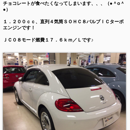
チョコレートが食べたくなってしまいます、、、（●＾o＾
●）
１．２００ｃｃ、直列４気筒ＳＯＨＣ８バルブＩＣターボ
エンジンです！
ＪＣ０８モード燃費１７．６ｋｍ／Ｌです♪