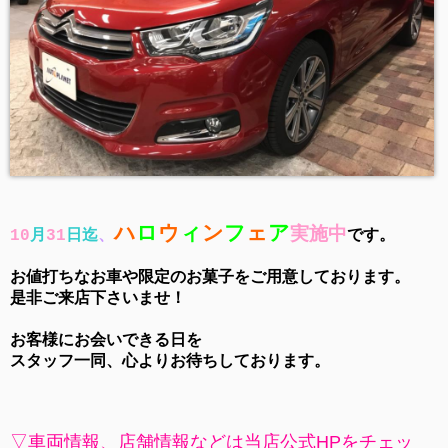
ハ
ロ
ウ
ィ
ン
フ
ェ
ア
実施中
10
月
31
日
迄
、
です。
お値打ちなお車や限定のお菓子をご用意しております。
是非ご来店下さいませ！
お客様にお会いできる日を
スタッフ一同、心よりお待ちしております。
▽車両情報、店舗情報などは当店公式HPをチェッ