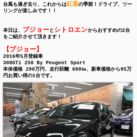
紅葉
台風も過ぎ去り、これからは
の季節！ドライブ、ツー
リングが楽しみです！！
プジョー
シトロエン
本日は、
と
からおすすめの2台
をご紹介させて頂きます！
【プジョー】
2016年5月登録車
308GTi 250 By Peugeot Sport
本体価格 290万円、走行距離 600㎞、新車価格から95万
円お買い得の1台です。