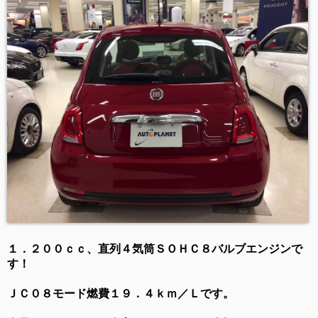
１．２００ｃｃ、直列４気筒ＳＯＨＣ８バルブエンジンで
す！
ＪＣ０８モード燃費１９．４ｋｍ／Ｌです。