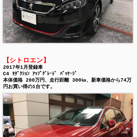
【シトロエン】
2017年1月登録車
C4 ｾﾀﾞｸｼｮﾝ ｱｯﾌﾟｸﾞﾚｰﾄﾞ ﾊﾟｯｹｰｼﾞ
本体価格 200万円、走行距離 300㎞、新車価格から74万
円お買い得の1台です。