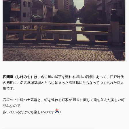
四間道（しけみち）
は、名古屋の城下を流れる堀川の西側にあって、江戸時代
の初期に、名古屋城築城とともに始まった清須越にともなってつくられた商人
町です。
石垣の上に建つ土蔵群と、軒を連ねる町家が 通りに面して建ち並んだ美しい町
並みなので
歩いているだけでも楽しいのです
♪