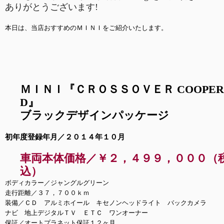
ありがとうございます!
本日は、当店おすすめのＭＩＮＩをご紹介いたします。
ＭＩＮＩ『ＣＲＯＳＳＯＶＥＲ COOPER
D』
ブラックデザインパッケージ
初年度登録年月／２０１４年１０月
車両本体価格／
￥２，４９９，０００
（
込）
ボディカラー／ジャングルグリーン
走行距離／３７，７００ｋｍ
装備／ＣＤ アルミホイール キセノンヘッドライト バックカメラ
ナビ 地上デジタルＴＶ ＥＴＣ ワンオーナー
保証／オートプラネット保証１２ヶ月