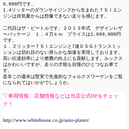
9,000円です。
1.4リッターのダウンサイジングから生まれたＴＳＩエン
ジンは排気量からは想像できない走りを感じます。
二代目はザ・ビートルです。２０１３年式 デザインレザ
ーパッケージ １．４万ｋｍ プライスは1,899,000円
です。
１．２リッターＴＳＩエンジンと7速ＤＳＧトランスミッ
ションは切れ目のない滑らかな加速を実現しております。
高い伝達効率により燃費の向上にも貢献します。ルックス
はかわいいですが、走りの才能も自慢のひとつなお車で
す。
是非この週末は堅実で先進的なフォルクスワーゲンをご覧
になられてはいかがでしょうか。
▽車両情報、店舗情報などは当店公式
HP
をチェッ
ク！
http://www.whitehouse.co.jp/auto-planet/