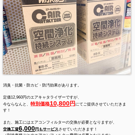
消臭・抗菌・防カビ・防汚効果があります。
定価12,960円のエアキャタライザーですが、
10,800
円
特別価格
今ならなんと、
にてご提供させていただきま
す！
また、施工にはエアコンフィルターの交換が必要となりますが、
6,000
交換工賃
円
もサービス
させていただきます！