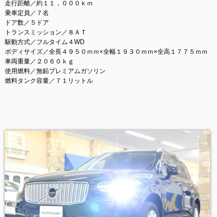
走行距離／約１１，０００ｋｍ
乗車定員／７名
ドア数／５ドア
トランスミッション／８ＡＴ
駆動方式／フルタイム４WD
ボディサイズ／全長４９５０ｍｍ×全幅１９３０ｍｍ×全高１７７５ｍｍ
車両重量／２０６０ｋｇ
使用燃料／無鉛プレミアムガソリン
燃料タンク容量／７１リットル