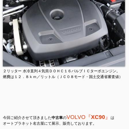
２リッター 水冷直列４気筒ＤＯＨＣ１６バルブＩＣターボエンジン。
燃費は１２．８ｋｍ／リットル（ＪＣ０８モード・国土交通省審査値）
VOLVO
『
XC90
』
今回ご紹介させて頂きました
中古車
の
は
オートプラネット名古屋にて展示、販売しております。