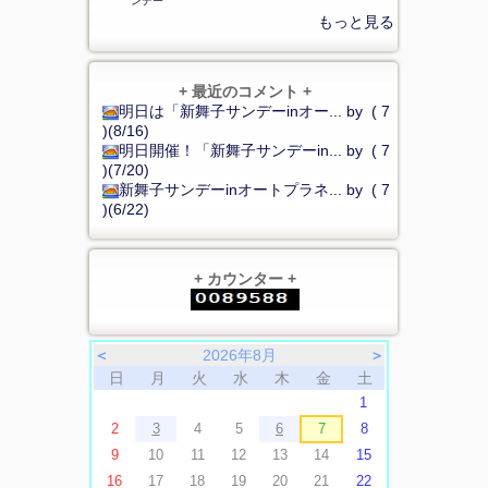
ンデー
もっと見る
+ 最近のコメント +
明日は「新舞子サンデーinオー... by ( 7
)(8/16)
明日開催！「新舞子サンデーin... by ( 7
)(7/20)
新舞子サンデーinオートプラネ... by ( 7
)(6/22)
+ カウンター +
＜
2026年8月
＞
日
月
火
水
木
金
土
1
2
3
4
5
6
7
8
9
10
11
12
13
14
15
16
17
18
19
20
21
22