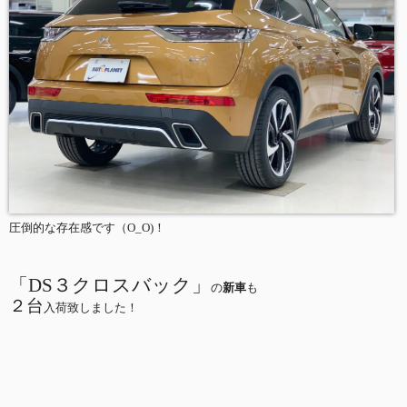
圧倒的な存在感です（O_O)！
「DS３クロスバック」
の
新車
も
２台
入荷致しました！