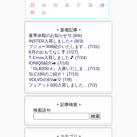
23
24
25
26
27
28
29
30
31
+ 新着記事 +
夏季休暇のお知らせ🫧 (8/6)
INSTER入荷しました⭐ (8/3)
プジョー308紹介いたします... (7/31)
8月のおもてなし🎐 (7/27)
T-Cross入荷しました🎵 (7/24)
IONIQ5紹介🚙 (7/16)
『GLB200ｄ』入庫いたしま... (7/13)
SLC180のご紹介！ (7/10)
VOLVOのEV🚙💡 (7/9)
フィアット500入荷しました... (7/2)
+ 記事検索 +
検索語句
+ カテゴリ +