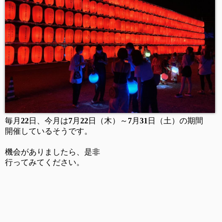
毎月
22
日、今月は
7
月
22
日（木）～
7
月
31
日（土）の期間
開催しているそうです。
機会がありましたら、是非
行ってみてください。