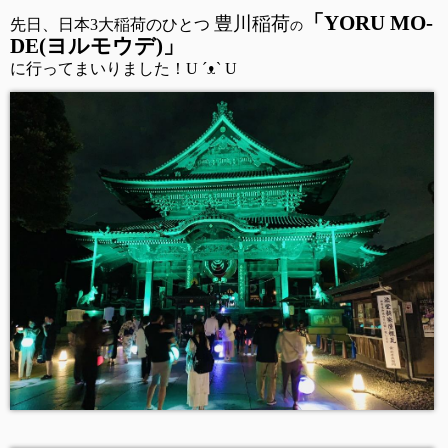
「YORU MO-
豊川稲荷
先日、日本3大稲荷のひとつ
の
DE(ヨルモウデ)」
に行ってまいりました！U ´ᴥ` U