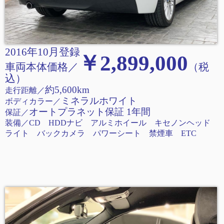
2016年10月登録
￥2,899,000
車両本体価格／
（税
込
）
約5,600km
走行距離
／
ミネラルホワイト
ボディカラー／
オー
トプラネット保証 1年間
保証／
装備／CD HDDナビ アルミホイール キセノンヘッド
ライト バックカメラ パワーシート 禁煙車 ETC