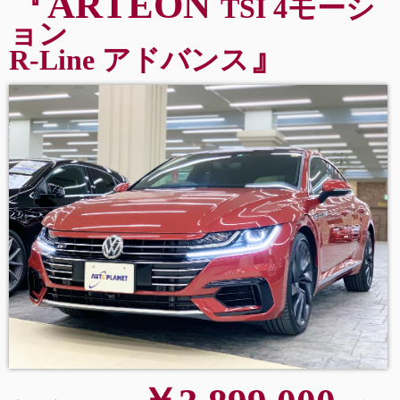
『ARTEON
TSI 4モーシ
ョン
』
R-Line アドバンス