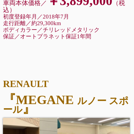
￥3,899,000
車両本体価格／
（税
込
）
初度登録年月／2018年7月
走行距離
／
約29,300km
ボディカラー／チリレッドメタリック
保証／オートプラネット保証1年間
RENAULT
『MEGANE
ルノー スポ
』
ール