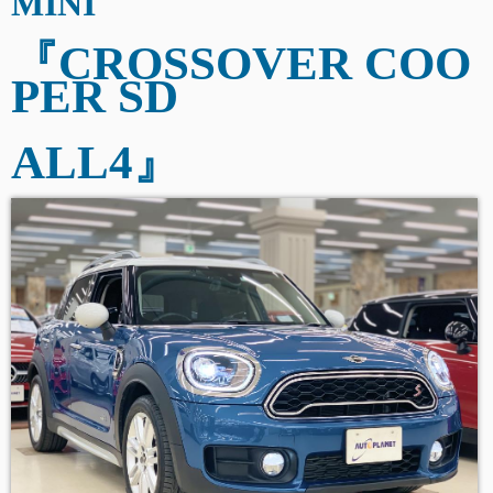
MINI
『CROSSOVER COO
PER SD
ALL4
』