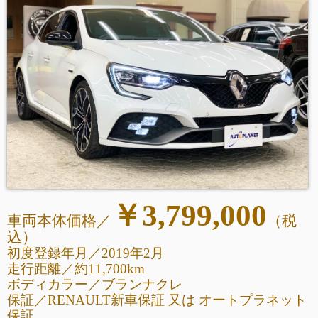
￥3,799,000
車両本体価格／
（税
込
）
初度登録年月／2019年2月
走行距離
／
約11,700km
ボディカラー／ブランナクレ
保証／RENAULT新車保証 又は オートプラネット
保証