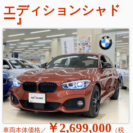
エディションシャド
ー
』
￥2,699,000
車両本体価格／
（税