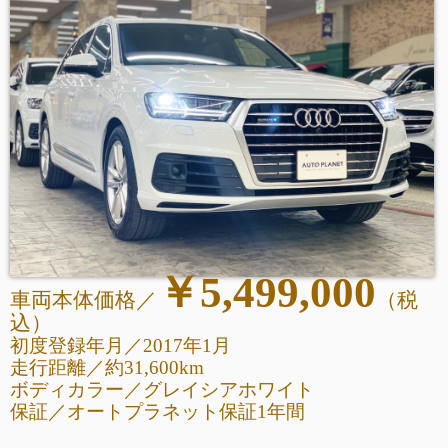
￥5,499,000
車両本体価格／
（税
込
）
初度登録年月／2017年1月
走行距離
／
約31,600km
ボディカラー／グレイシアホワイト
保証／オートプラネット保証1年間