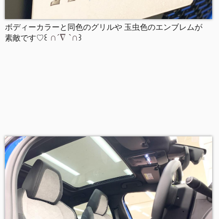
ボディーカラーと同色のグリルや 玉虫色のエンブレムが
꒰
∩´∇
`
∩
꒱
素敵です♡