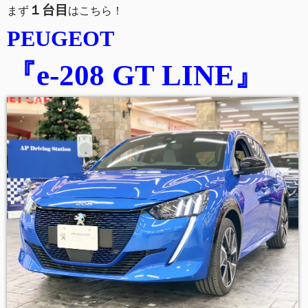
１台目
まず
はこちら！
PEUGEOT
『e-208 GT LINE
』