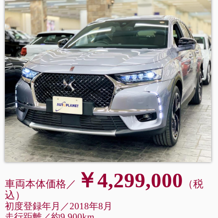
￥4,299,000
車両本体価格／
（税
込
）
初度登録年月／2018年8月
走行距離
／
約9,900km