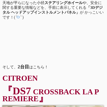
天地が平らになった小径
ステアリングホイール
や、
安全に
関する重要な情報などを、手前に表示してくれる
「3Dデジ
タル ヘッドアップインストルメントパネル」
が かっこいい
(
࿀
)
です！
2台目
そして、
はこちら！
CITROEN
『DS7
CROSSBACK
LA P
』
REMIERE