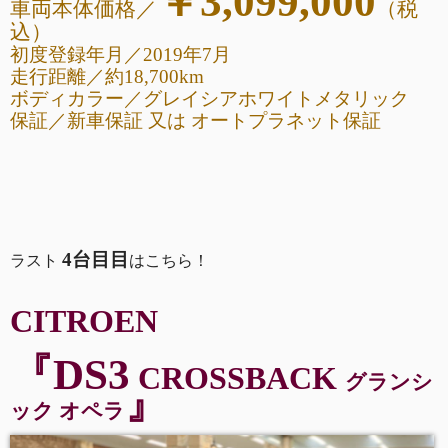
￥3,099,000
車両本体価格／
（税
込
）
初度登録年月／2019年7月
走行距離
／
約18,700km
ボディカラー／グレイシアホワイトメタリック
保証／新車保証 又は オートプラネット保証
4台目目
ラスト
はこちら！
CITROEN
『DS3
CROSSBACK
グランシ
』
ック オペラ