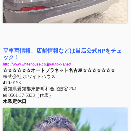
▽車両情報、店舗情報などは
当店公式HPをチェ
ック！
http://w
w
w.whitehouse.co.jp/auto-plane
t/
☆☆☆☆☆☆オ
ートプラネット
名古屋☆☆☆☆☆☆☆
株式会社 ホワイトハウス
470-0153
愛知県愛知郡東郷町和合北蚊谷29-1
tel 0561-37-533
3（代表）
水曜定休日