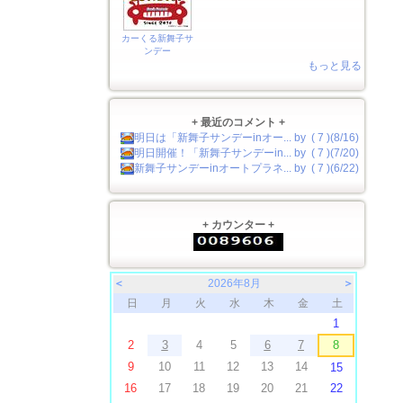
カーくる新舞子サ
ンデー
もっと見る
+ 最近のコメント +
明日は「新舞子サンデーinオー... by ( 7 )(8/16)
明日開催！「新舞子サンデーin... by ( 7 )(7/20)
新舞子サンデーinオートプラネ... by ( 7 )(6/22)
+ カウンター +
＜
2026年8月
＞
日
月
火
水
木
金
土
1
2
3
4
5
6
7
8
9
10
11
12
13
14
15
16
17
18
19
20
21
22