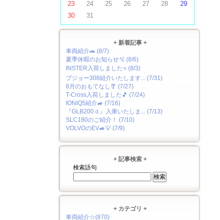
23
24
25
26
27
28
29
30
31
+ 新着記事 +
車両紹介🚗 (8/7)
夏季休暇のお知らせ🫧 (8/6)
INSTER入荷しました⭐ (8/3)
プジョー308紹介いたします... (7/31)
8月のおもてなし🎐 (7/27)
T-Cross入荷しました🎵 (7/24)
IONIQ5紹介🚙 (7/16)
『GLB200ｄ』入庫いたしま... (7/13)
SLC180のご紹介！ (7/10)
VOLVOのEV🚙💡 (7/9)
+ 記事検索 +
検索語句
+ カテゴリ +
車両紹介☆(870)