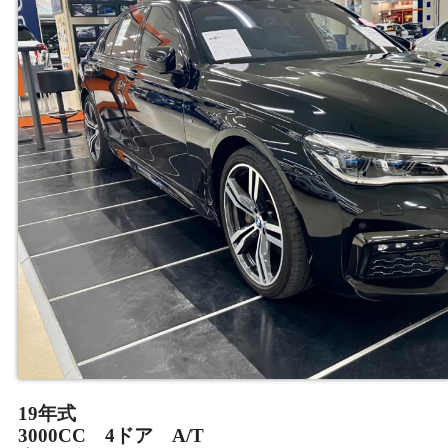
19年式
3000CC 4ドア A/T