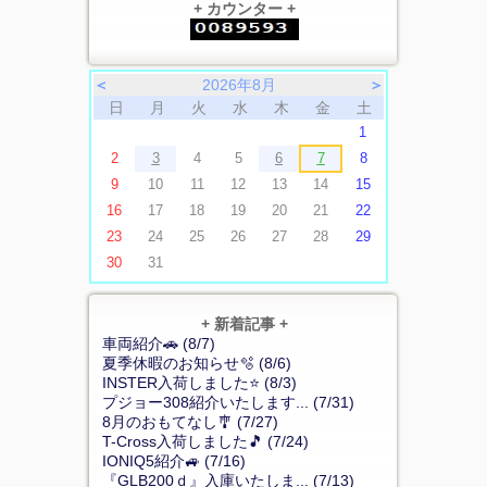
+ カウンター +
＜
2026年8月
＞
日
月
火
水
木
金
土
1
2
3
4
5
6
7
8
9
10
11
12
13
14
15
16
17
18
19
20
21
22
23
24
25
26
27
28
29
30
31
+ 新着記事 +
車両紹介🚗 (8/7)
夏季休暇のお知らせ🫧 (8/6)
INSTER入荷しました⭐ (8/3)
プジョー308紹介いたします... (7/31)
8月のおもてなし🎐 (7/27)
T-Cross入荷しました🎵 (7/24)
IONIQ5紹介🚙 (7/16)
『GLB200ｄ』入庫いたしま... (7/13)