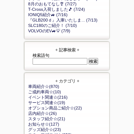
8月のおもてなし🎐 (7/27)
T-Cross入荷しました🎵 (7/24)
IONIQ5紹介🚙 (7/16)
『GLB200ｄ』入庫いたしま... (7/13)
SLC180のご紹介！ (7/10)
VOLVOのEV🚙💡 (7/9)
+ 記事検索 +
検索語句
+ カテゴリ +
車両紹介☆(870)
ご成約車両☆(10)
イベント関連☆(216)
サービス関連☆(19)
オプション商品ご紹介☆(22)
店内紹介☆(26)
スタッフ紹介☆(21)
お知らせ☆(127)
グッズ紹介☆(23)