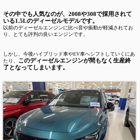
その中でも人気なのが、
2008
や
308
で採用されて
いる
1.5L
のディーゼルモデルです。
以前のディーゼルエンジンに比べ音や振動が軽減されてお
り、とても評判の良いエンジンです。
しかし、今後ハイブリッド車や
EV
車へシフトしていくにあ
このディーゼルエンジンが間もなく生産終
たり、
了となってしまいます。