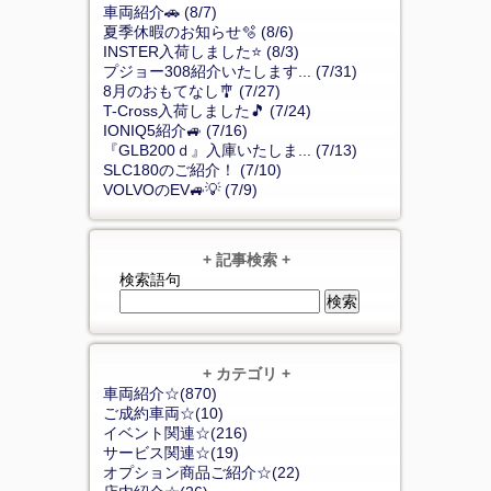
車両紹介🚗 (8/7)
夏季休暇のお知らせ🫧 (8/6)
INSTER入荷しました⭐ (8/3)
プジョー308紹介いたします... (7/31)
8月のおもてなし🎐 (7/27)
T-Cross入荷しました🎵 (7/24)
IONIQ5紹介🚙 (7/16)
『GLB200ｄ』入庫いたしま... (7/13)
SLC180のご紹介！ (7/10)
VOLVOのEV🚙💡 (7/9)
+ 記事検索 +
検索語句
+ カテゴリ +
車両紹介☆(870)
ご成約車両☆(10)
イベント関連☆(216)
サービス関連☆(19)
オプション商品ご紹介☆(22)