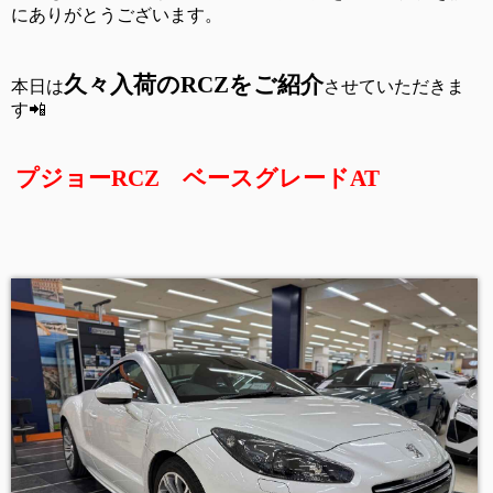
にありがとうございます。
久々入荷の
RCZ
をご紹介
本日は
させていただきま
す
📲
プジョー
RCZ
ベースグレード
AT