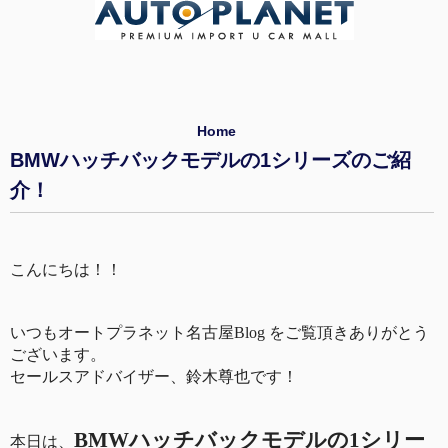
Home
BMWハッチバックモデルの1シリーズのご紹
介！
こんにちは！！
いつもオートプラネット名古屋
Blog
をご覧頂き
ありがとう
ございます。
セールスアドバイザー、鈴木尊也です！
BMW
ハッチバックモデルの
1
シリー
本日は、