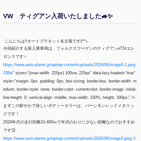
VW ティグアン入荷いたしました🚙✨
こんにちは!!オートプラネット名古屋です(^^♪
今回紹介する新入庫車両は、フォルクスワーゲンのティグアンeTSIエレ
ガンスです✨
https://www.auto-planet.jp/wp/wp-content/uploads/2026/06/image0-1.jpeg
338w
" sizes="(max-width: 225px) 100vw, 225px" data-lazy-loaded="true"
style="margin: 0px; padding: 0px; box-sizing: border-box; border-width: m
edium; border-style: none; border-color: currentcolor; border-image: initial;
line-height: 0; vertical-align: middle; max-width: 100%; height: 300px;" />
まずこの鮮やかで珍しいボディーカラーは、パーシモンレッドメタリッ
クです！
2024年式の走行距離10,400㎞で年式のわりに少ない距離なのでおすすめ
です😊
https://www.auto-planet.jp/wp/wp-content/uploads/2026/06/image3.jpeg 3