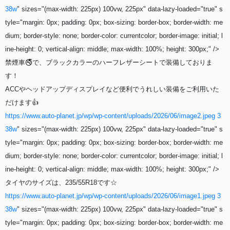
38w
" sizes="(max-width: 225px) 100vw, 225px" data-lazy-loaded="true" s
tyle="margin: 0px; padding: 0px; box-sizing: border-box; border-width: me
dium; border-style: none; border-color: currentcolor; border-image: initial; l
ine-height: 0; vertical-align: middle; max-width: 100%; height: 300px;" />
禁煙車🚭で、ブラックカラーのハーフレザーシートで装備しておりま
す！
ACCやヘッドアップディスプレイなど便利でうれしい装備をご利用いた
だけます👍
https://www.auto-planet.jp/wp/wp-content/uploads/2026/06/image2.jpeg 3
38w
" sizes="(max-width: 225px) 100vw, 225px" data-lazy-loaded="true" s
tyle="margin: 0px; padding: 0px; box-sizing: border-box; border-width: me
dium; border-style: none; border-color: currentcolor; border-image: initial; l
ine-height: 0; vertical-align: middle; max-width: 100%; height: 300px;" />
タイヤのサイズは、235/55R18です☆
https://www.auto-planet.jp/wp/wp-content/uploads/2026/06/image1.jpeg 3
38w
" sizes="(max-width: 225px) 100vw, 225px" data-lazy-loaded="true" s
tyle="margin: 0px; padding: 0px; box-sizing: border-box; border-width: me