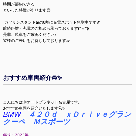
時間が節約できる
といった特徴があります😊
ガソリンスタンド⛽の8割に充電スポット急増中です🎵
航続距離・充電のご相談も承っております(^▽^)/
是非、現車をご確認ください♪
皆様のご来店をお待ちしております🚙
おすすめ車両紹介🚘✨
こんにちは🌞オートプラネット名古屋です。
おすすめ車両を紹介いたします🔍✨
BMW
４２０ｄ ｘＤｒｉｖｅグラン
クーペ Ｍスポーツ
年式：2023年