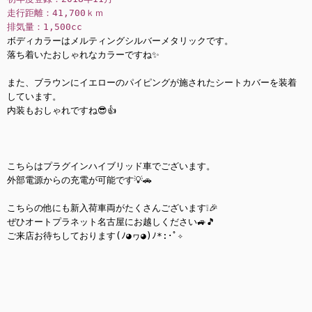
走行距離：41,700ｋｍ
排気量：1,500cc
ボディカラーはメルティングシルバーメタリックです。
落ち着いたおしゃれなカラーですね✨
また、ブラウンにイエローのパイピングが施されたシートカバーを装着
しています。
内装もおしゃれですね😎👍
こちらはプラグインハイブリッド車でございます。
外部電源からの充電が可能です💡🚗
こちらの他にも新入荷車両がたくさんございます❕🎉
ぜひオートプラネット名古屋にお越しください🚙🎵
ご来店お待ちしております(ﾉ◕ヮ◕)ﾉ*:･ﾟ✧