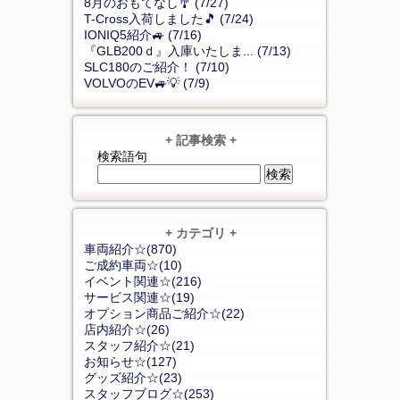
8月のおもてなし🎐 (7/27)
T-Cross入荷しました🎵 (7/24)
IONIQ5紹介🚙 (7/16)
『GLB200ｄ』入庫いたしま... (7/13)
SLC180のご紹介！ (7/10)
VOLVOのEV🚙💡 (7/9)
+ 記事検索 +
検索語句
+ カテゴリ +
車両紹介☆(870)
ご成約車両☆(10)
イベント関連☆(216)
サービス関連☆(19)
オプション商品ご紹介☆(22)
店内紹介☆(26)
スタッフ紹介☆(21)
お知らせ☆(127)
グッズ紹介☆(23)
スタッフブログ☆(253)