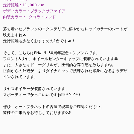
走行距離：11,000ｋｍ
ボディカラー：ブラックサファイア
内装カラー： タコラ・レッド
落ち着いたブラックのエクステリアに鮮やかなレッドカラーのシートが
映えますね🔥
走行距離も少なくおすすめの1台です🚙！
そして、こちらはBMW M 50周年記念エンブレムです。
フロント&リヤ、ホイールセンターキャップに装着されています🚘
また、大きなキドニーグリルが、圧倒的な存在感を放ちますね。
正面からの外観が、よりダイナミックで洗練された印象になるようデザ
インされています。
リヤスポイラーが装備されています。
スポーティーでかっこいいですね❕❕(*^-^*)
ぜひ、オートプラネット名古屋で現車をご確認ください。
皆様のご来店をお待ちしております☺🎵