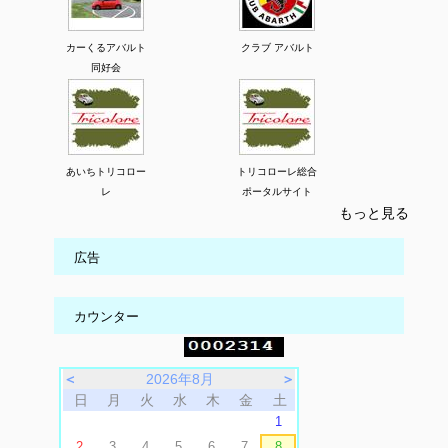
カーくるアバルト
クラブ アバルト
同好会
あいちトリコロー
トリコローレ総合
レ
ポータルサイト
もっと見る
広告
カウンター
＜
2026年8月
＞
日
月
火
水
木
金
土
1
2
3
4
5
6
7
8