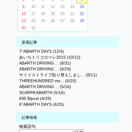
9
10
11
12
13
14
15
16
17
18
19
20
21
22
23
24
25
26
27
28
29
30
31
新着記事
7°ABARTH DAYS (12/4)
あいちトリコローレ2015 (10/12)
ABARTH DRIVING ... (8/31)
ABARTH DRIVING ... (8/29)
サイドストライプ貼り替えしまし... (8/11)
THREEHUNDRED me... (5/20)
ABARTH DRIVING ... (5/16)
SCARPA ABARTH (5/16)
695 Bipost (4/29)
6°ABARTH DAYS (4/25)
記事検索
検索語句