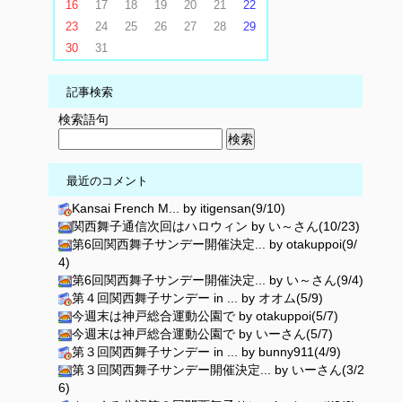
16
17
18
19
20
21
22
23
24
25
26
27
28
29
30
31
記事検索
検索語句
最近のコメント
Kansai French M... by itigensan(9/10)
関西舞子通信次回はハロウィン by い～さん(10/23)
第6回関西舞子サンデー開催決定... by otakuppoi(9/
4)
第6回関西舞子サンデー開催決定... by い～さん(9/4)
第４回関西舞子サンデー in ... by オオム(5/9)
今週末は神戸総合運動公園で by otakuppoi(5/7)
今週末は神戸総合運動公園で by いーさん(5/7)
第３回関西舞子サンデー in ... by bunny911(4/9)
第３回関西舞子サンデー開催決定... by いーさん(3/2
6)