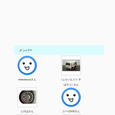
メンバー
mokubacrzさん
♪ふらいんぐ☆ す
ぱろう♪ さん
にのはさん
ユーロ500さん