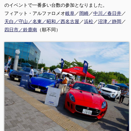
のイベントで一番多い台数の参加となりました。
フィアット・アルファロメオ
岐阜
／
岡崎
／
中川／春日井
／
天白／守山／名東／昭和／西名古屋
／
浜松
／
沼津／静岡
／
四日市／鈴鹿南
（順不同）