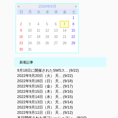
＜
2026年8月
＞
日
月
火
水
木
金
土
1
2
3
4
5
6
7
8
9
10
11
12
13
14
15
16
17
18
19
20
21
22
23
24
25
26
27
28
29
30
31
新着記事
9月18日に開催されたSWSス... (9/22)
2022年9月20日（火） 天... (9/22)
2022年9月18日（日） 天... (9/18)
2022年9月16日（金） 天... (9/17)
2022年9月15日（木） 天... (9/16)
2022年9月14日（水） 天... (9/15)
2022年9月13日（火） 天... (9/14)
2022年9月12日（月） 天... (9/13)
2022年9月11日（日） 天... (9/12)
本日開催された超フレッシュマン... (9/10)