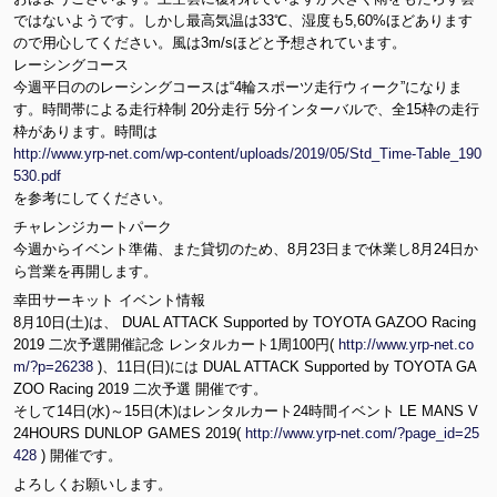
ではないようです。しかし最高気温は33℃、湿度も5,60%ほどあります
ので用心してください。風は3m/sほどと予想されています。
レーシングコース
今週平日ののレーシングコースは“4輪スポーツ走行ウィーク”になりま
す。時間帯による走行枠制 20分走行 5分インターバルで、全15枠の走行
枠があります。時間は
http://www.yrp-net.com/wp-content/uploads/2019/05/Std_Time-Table_190
530.pdf
を参考にしてください。
チャレンジカートパーク
今週からイベント準備、また貸切のため、8月23日まで休業し8月24日か
ら営業を再開します。
幸田サーキット イベント情報
8月10日(土)は、 DUAL ATTACK Supported by TOYOTA GAZOO Racing
2019 二次予選開催記念 レンタルカート1周100円(
http://www.yrp-net.co
m/?p=26238
)、11日(日)には DUAL ATTACK Supported by TOYOTA GA
ZOO Racing 2019 二次予選 開催です。
そして14日(水)～15日(木)はレンタルカート24時間イベント LE MANS V
24HOURS DUNLOP GAMES 2019(
http://www.yrp-net.com/?page_id=25
428
) 開催です。
よろしくお願いします。