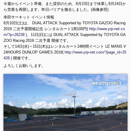
R
今週からイベント準備、また貸切のため、8月23日まで休業し8月24日か
3
ら営業を再開します。昨日バリアを撤去しました。(画像参照)
z
幸田サーキット イベント情報
4
8月10日(土)は、 DUAL ATTACK Supported by TOYOTA GAZOO Racing
A
2019 二次予選開催記念 レンタルカート1周100円(
http://www.yrp-net.co
_
m/?p=26238
)、11日(日)には DUAL ATTACK Supported by TOYOTA GA
L
ZOO Racing 2019 二次予選 開催です。
8
そして14日(水)～15日(木)はレンタルカート24時間イベント LE MANS V
q
24HOURS DUNLOP GAMES 2019(
http://www.yrp-net.com/?page_id=25
N
428
) 開催です。
6
よろしくお願いします。
L
P
M
k
a
Cl
vj
OI
Z
bj
v