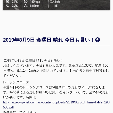
2019年8月9日 金曜日 晴れ 今日も暑い！😟
2019年8月9日 金曜日 晴れ 今日も暑い！
ht
おはようございます。今日も良い天気です。最高気温は33℃。湿度は60
tp
～70％、風は1～２m/sと予想されています。しっかりと熱中症対策をし
s:/
てください。
/w
w
レーシングコース
w.
今週平日ののレーシングコースは“4輪スポーツ走行ウィーク”になりま
fa
す。時間帯による走行枠制 20分走行 5分インターバルで、全15枠の走行
c
枠があります。時間は
e
http://www.yrp-net.com/wp-content/uploads/2019/05/Std_Time-Table_190
b
530.pdf
o
を参考にしてください。