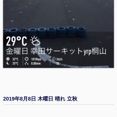
1/
1
6/
1f
6
1
f.
p
n
g
?
_
n
c
_
e
ui
2
=
2019年8月8日 木曜日 晴れ 立秋
A
e
F
0