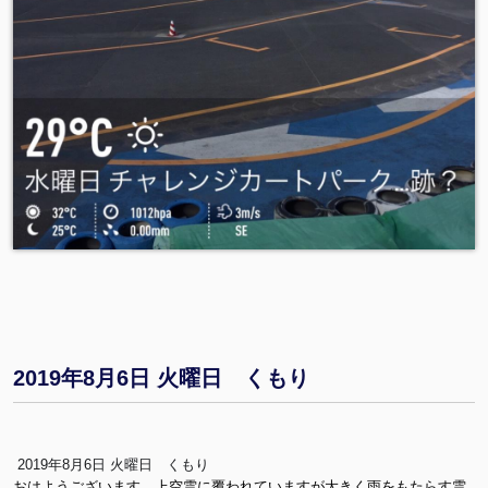
g"
);"
>
😟
2019年8月6日 火曜日 くもり
2019年8月6日 火曜日 くもり
おはようございます。上空雲に覆われていますが大きく雨をもたらす雲