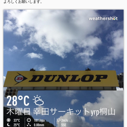
よろしくお願いします。
v
Q
m
r6
iL
K
0j
3
E
o
8
Y
w
D
b
_
3
g
4
sJ
d
5