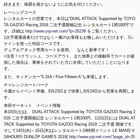
続きます。体調を崩さないようにお気を付けください。
レーシングコース
レンタルカートの営業です。本日は“DUAL ATTACK Supported by TOYO
TA GAZOO Racing 2019 二次予選開催記念 レンタルカート1周100円”で
す。詳細は
http://www.yrp-net.com/?p=26238
をご覧ください。
1次予選通過者だけではなく一般のお客様もお愉しみいただけます。3シ
ケインを使った特設コースです。
デュアルアタック専用カートを使用。 なんと新車です！
<注意！>クラッシュ、コースアウト、また他車との接触等でカートが破
損した場合は、乗車をされていた方に弁償していただくことになりま
す。
また、キッチンカー”5.15A / Five Fifteen A”も来場します。
チャレンジカートパーク
今週からイベント準備、8月23日まで休業し8月24日から営業を再開しま
す。
幸田サーキット イベント情報
本10日(土)は、 DUAL ATTACK Supported by TOYOTA GAZOO Racing 2
019 二次予選開催記念 レンタルカート1周100円、11日(日)には DUAL AT
TACK Supported by TOYOTA GAZOO Racing 2019 二次予選 開催です。
そして14日(水)～15日(木)はレンタルカート24時間イベント LE MANS V
24HOURS DUNLOP GAMES 2019(
http://www.yrp-net.com/?page_id=25