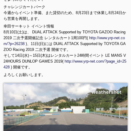
o
チャレンジカートパーク
k.
今週からイベント準備、また貸切のため、8月23日まで休業し8月24日か
c
ら営業を再開します。
o
幸田サーキット イベント情報
m
8月10日(土)は、 DUAL ATTACK Supported by TOYOTA GAZOO Racing
/i
2019 二次予選開催記念 レンタルカート1周100円(
http://www.yrp-net.co
m
m/?p=26238
)、11日(日)には DUAL ATTACK Supported by TOYOTA GA
a
ZOO Racing 2019 二次予選 開催です。
g
そして14日(水)～15日(木)はレンタルカート24時間イベント LE MANS V
e
24HOURS DUNLOP GAMES 2019(
http://www.yrp-net.com/?page_id=25
s/
428
) 開催です。
e
m
よろしくお願いします。
oj
i.
p
h
p/
v
9/
ta
3/