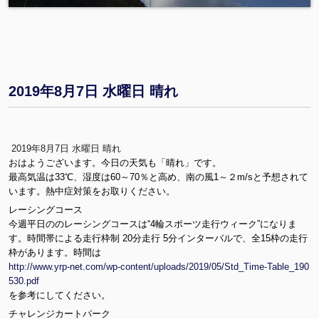
Q
d
A
P
F
0
x
2019年8月7日 水曜日 晴れ
1
5
h
d
2019年8月7日 水曜日 晴れ
nl
おはようございます。今日の天気も「晴れ」です。
n
最高気温は33℃、湿度は60～70％と高め、南の風1～２m/sと予想されて
Oi
います。熱中症対策をお取りください。
r8
レーシングコース
ci
今週平日ののレーシングコースは“4輪スポーツ走行ウィーク”になりま
5
す。時間帯による走行枠制 20分走行 5分インターバルで、全15枠の走行
s
枠があります。時間は
0
http://www.yrp-net.com/wp-content/uploads/2019/05/Std_Time-Table_190
ut
530.pdf
O
を参考にしてください。
3
E
チャレンジカートパーク