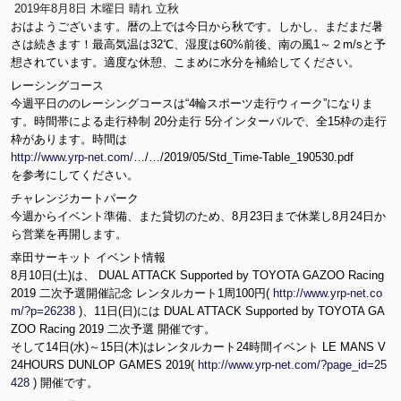
2019年8月8日 木曜日 晴れ 立秋
G
おはようございます。暦の上では今日から秋です。しかし、まだまだ暑
S
さは続きます！最高気温は32℃、湿度は60%前後、南の風1～２m/sと予
A
想されています。適度な休憩、こまめに水分を補給してください。
V-
X
レーシングコース
g
今週平日ののレーシングコースは“4輪スポーツ走行ウィーク”になりま
z
す。時間帯による走行枠制 20分走行 5分インターバルで、全15枠の走行
0
枠があります。時間は
J
http://www.yrp-net.com/
…/…/2019/05/Std_Time-Table_190530.pdf
G
を参考にしてください。
x
チャレンジカートパーク
e
今週からイベント準備、また貸切のため、8月23日まで休業し8月24日か
y
ら営業を再開します。
5
幸田サーキット イベント情報
7
8月10日(土)は、 DUAL ATTACK Supported by TOYOTA GAZOO Racing
CI
2019 二次予選開催記念 レンタルカート1周100円(
http://www.yrp-net.co
9r
m/?p=26238
)、11日(日)には DUAL ATTACK Supported by TOYOTA GA
q
ZOO Racing 2019 二次予選 開催です。
1
そして14日(水)～15日(木)はレンタルカート24時間イベント LE MANS V
Y
24HOURS DUNLOP GAMES 2019(
http://www.yrp-net.com/?page_id=25
D
428
) 開催です。
7