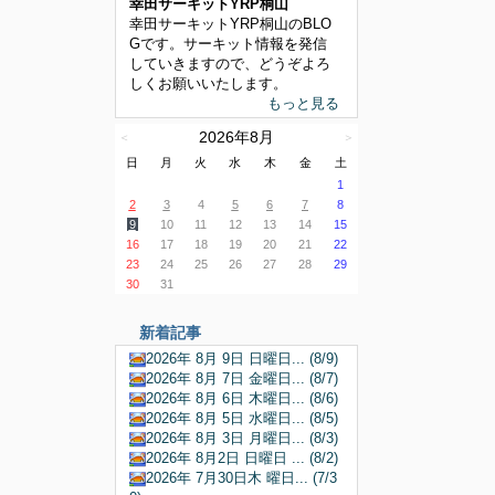
幸田サーキットYRP桐山
幸田サーキットYRP桐山のBLO
Gです。サーキット情報を発信
していきますので、どうぞよろ
しくお願いいたします。
もっと見る
2026年8月
＜
＞
日
月
火
水
木
金
土
1
2
3
4
5
6
7
8
9
10
11
12
13
14
15
16
17
18
19
20
21
22
23
24
25
26
27
28
29
30
31
新着記事
2026年 8月 9日 日曜日... (8/9)
2026年 8月 7日 金曜日... (8/7)
2026年 8月 6日 木曜日... (8/6)
2026年 8月 5日 水曜日... (8/5)
2026年 8月 3日 月曜日... (8/3)
2026年 8月2日 日曜日 ... (8/2)
2026年 7月30日木 曜日... (7/3