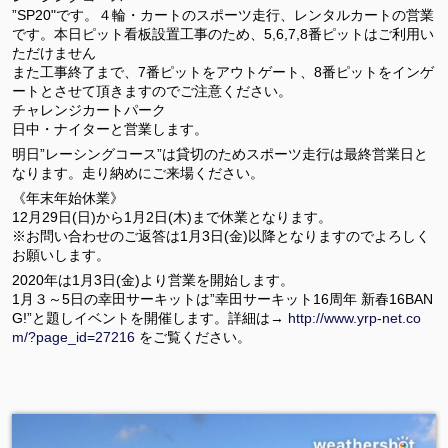
”SP20"です。４輪・カートのスポーツ走行、レンタルカートの営業
です。本日ピット看板設置工事のため、5,6,7,8番ピットはご利用い
ただけません
また工事終了まで、7番ピットをアウトゲート、8番ピットをインゲ
ートとさせて頂きますのでご注意ください。
チャレンジカートパーク
日中・ナイターと営業します。
明日”レーシングコース”は貸切のためスポーツ走行は最終営業日と
なります。走り納めにご来場ください。
《年末年始休業》
12月29日(日)から1月2日(木)まで休業となります。
※お問い合わせのご返答は1月3日(金)以降となりますのでよろしく
お願いします。
2020年は1月3日(金)より営業を開始します。
1月３～5日の幸田サーキットは”幸田サーキット16周年 新春16BAN
G!”と題しイベントを開催します。詳細は→
http://www.yrp-net.co
m/?page_id=27216
をご覧ください。