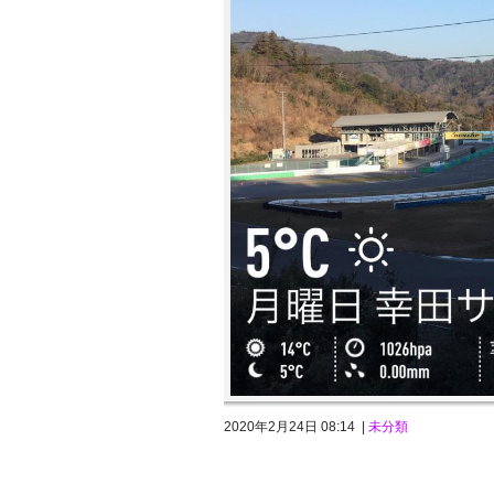
h
p/
v
9/
tc
e/
1/
1
6/
1f
6
0
0.
p
n
g"
);"
>
😀
2020年2月24日 08:14 |
未分類