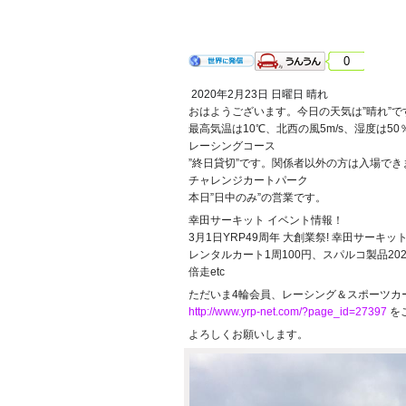
2020年2月23日 日曜日 晴れ
0
2020年2月23日 日曜日 晴れ
おはようございます。今日の天気は”晴れ”で
最高気温は10℃、北西の風5m/s、湿度は
レーシングコース
”終日貸切”です。関係者以外の方は入場でき
チャレンジカートパーク
本日”日中のみ”の営業です。
幸田サーキット イベント情報！
3月1日YRP49周年 大創業祭! 幸田サーキッ
レンタルカート1周100円、スパルコ製品20
倍走etc
ただいま4輪会員、レーシング＆スポーツカ
http://www.yrp-net.com/?page_id=27397
を
よろしくお願いします。