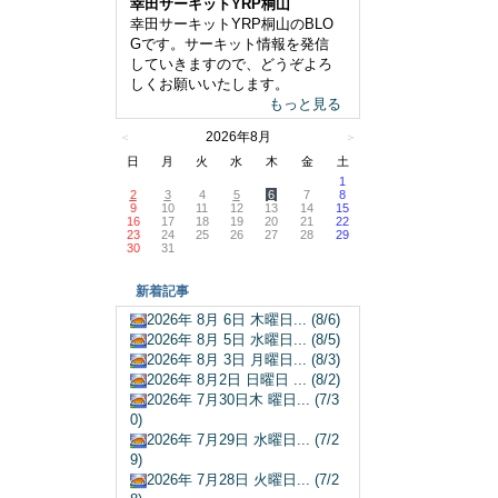
幸田サーキットYRP桐山
幸田サーキットYRP桐山のBLO
Gです。サーキット情報を発信
していきますので、どうぞよろ
しくお願いいたします。
もっと見る
2026年8月
＜
＞
日
月
火
水
木
金
土
1
2
3
4
5
6
7
8
9
10
11
12
13
14
15
16
17
18
19
20
21
22
23
24
25
26
27
28
29
30
31
新着記事
2026年 8月 6日 木曜日... (8/6)
2026年 8月 5日 水曜日... (8/5)
2026年 8月 3日 月曜日... (8/3)
2026年 8月2日 日曜日 ... (8/2)
2026年 7月30日木 曜日... (7/3
0)
2026年 7月29日 水曜日... (7/2
9)
2026年 7月28日 火曜日... (7/2