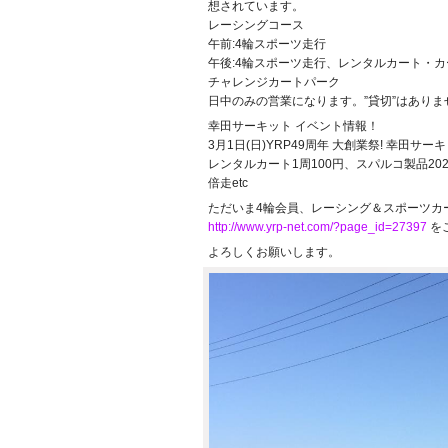
tp
想されています。
s:/
レーシングコース
/st
午前:4輪スポーツ走行
at
午後:4輪スポーツ走行、レンタルカート・
ic.
チャレンジカートパーク
x
日中のみの営業になります。”貸切”はありま
x.f
幸田サーキット イベント情報！
b
3月1日(日)YRP49周年 大創業祭! 幸田サー
c
レンタルカート1周100円、スパルコ製品20
d
倍走etc
n.
ただいま4輪会員、レーシング＆スポーツカ
n
http://www.yrp-net.com/?page_id=27397
を
e
よろしくお願いします。
t/i
m
a
g
e
s/
e
m
oj
i.
p