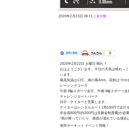
2020年2月23日 08:11 |
未分類
2020年2月22日 土曜日 晴れ？
0
2020年2月22日 土曜日 晴れ？
おはようございます。今日の天気は晴れ→く
います。
最高気温は13℃、南の風4m/s、花粉は”や
レーシングコース
午前:4輪スポーツ走行、午後:4輪スポーツ
チャレンジカートパーク
日中・ナイターと営業します。
ナイターはレンタルカート1周100円で走
非会員800円(内300円は見舞金制度費)が必
*雨が降っていたり、路面が濡れている場合
幸田サーキット イベント情報！