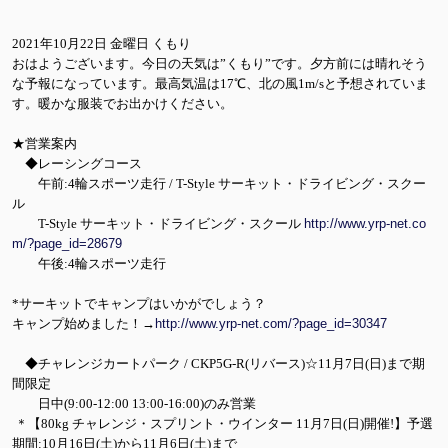
2021年10月22日 金曜日 くもり
おはようございます。今日の天気は”くもり”です。夕方前には晴れそう
な予報になっています。最高気温は17℃、北の風1m/sと予想されていま
す。暖かな服装でお出かけください。
★営業案内
◆レーシングコース
午前:4輪スポーツ走行 / T-Style サーキット・ドライビング・スクー
ル
T-Style サーキット・ドライビング・スクール
http://www.yrp-net.co
m/?page_id=28679
午後:4輪スポーツ走行
*サーキットでキャンプはいかがでしょう？
キャンプ始めました！→
http://www.yrp-net.com/?page_id=30347
◆チャレンジカートパーク / CKP5G-R(リバース)☆11月7日(日)まで期
間限定
日中(9:00-12:00 13:00-16:00)のみ営業
＊【80kg チャレンジ・スプリント・ウインター 11月7日(日)開催!】予選
期間:10月16日(土)から11月6日(土)まで