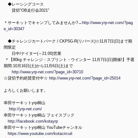
◆レーシングコース
貸切"OB走行会2021"
＊サーキットでキャンプしてみませんか?→
http://www.yrp-net.com/?pag
e_id=30347
◆チャレンジカートパーク / CKP5G-R(リバース)☆11月7日(日)まで期
間限定
日中/ナイター(～21:00)営業
＊【80kg チャレンジ・スプリント・ウインター 11月7日(日)開催!】予選
期間:10月16日(土)から11月6日(土)まで
http://www.yrp-net.com/?page_id=30710
☆貸切予約絶賛受付中☆
http://www.yrp-net.com/?page_id=25014
よろしくお願いします。
幸田サーキットyrp桐山
http://yrp-net.com/
幸田サーキットyrp桐山 フェイスブック
http://facebook.com/kotayrp
幸田サーキットyrp桐山 YouTubeチャンネル
https://www.youtube.com/kotacircuit