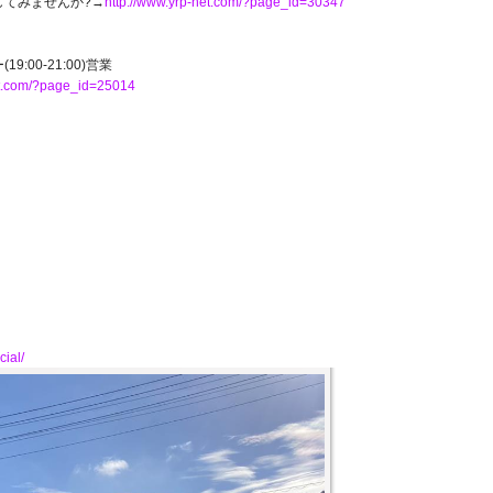
)してみませんか?→
http://www.yrp-net.com/?page_id=30347
19:00-21:00)営業
et.com/?page_id=25014
cial/