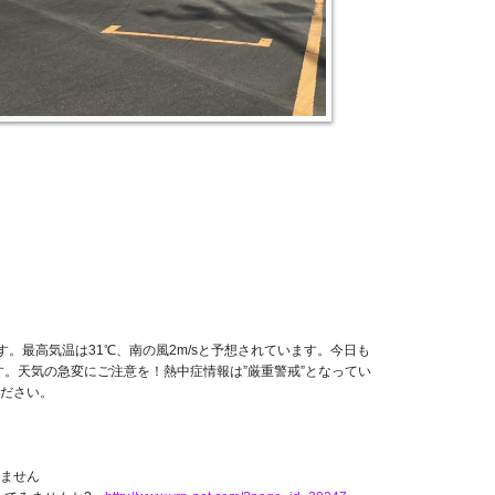
す。最高気温は31℃、南の風2m/sと予想されています。今日も
す。天気の急変にご注意を！熱中症情報は”厳重警戒”となってい
ださい。
ません