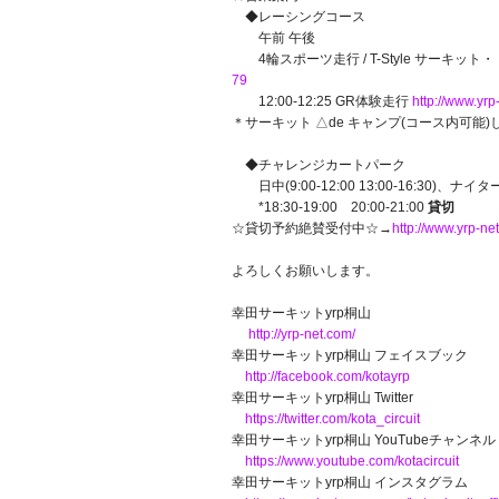
◆レーシングコース
午前 午後
4輪スポーツ走行 / T-Style サーキッ
79
12:00-12:25 GR体験走行
http://www.yr
＊サーキット △de キャンプ(コース内可能
◆チャレンジカートパーク
日中(9:00-12:00 13:00-16:30)、ナイター(
*18:30-19:00 20:00-21:00
貸切
☆貸切予約絶賛受付中☆→
http://www.yrp-n
よろしくお願いします。
幸田サーキットyrp桐山
http://yrp-net.com/
幸田サーキットyrp桐山 フェイスブック
http://facebook.com/kotayrp
幸田サーキットyrp桐山 Twitter
https://twitter.com/kota_circuit
幸田サーキットyrp桐山 YouTubeチャンネル
https://www.youtube.com/kotacircuit
幸田サーキットyrp桐山 インスタグラム