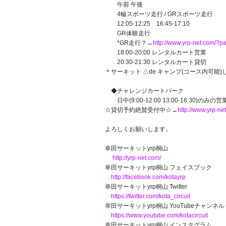
午前 午後
4輪スポーツ走行 / GRスポーツ走行
12:05-12:25 16:45-17:10
GR体験走行
*GR走行？→
http://www.yrp-net.com/?
18:00-20:00 レンタルカート営業
20:30-21:30 レンタルカート貸切
＊サーキット △de キャンプ(コース内可能
◆チャレンジカートパーク
日中(9:00-12:00 13:00-16:30)のみの営
☆貸切予約絶賛受付中☆→
http://www.yrp-n
よろしくお願いします。
幸田サーキットyrp桐山
http://yrp-net.com/
幸田サーキットyrp桐山 フェイスブック
http://facebook.com/kotayrp
幸田サーキットyrp桐山 Twitter
https://twitter.com/kota_circuit
幸田サーキットyrp桐山 YouTubeチャンネル
https://www.youtube.com/kotacircuit
幸田サーキットyrp桐山 インスタグラム