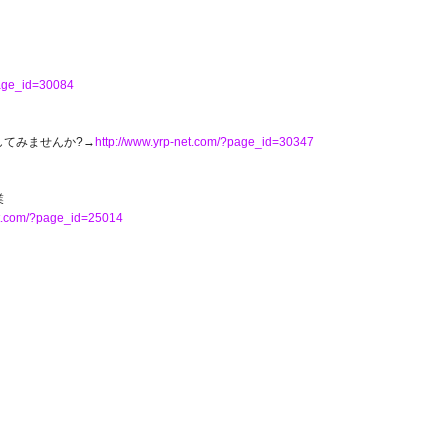
page_id=30084
)してみませんか?→
http://www.yrp-net.com/?page_id=30347
業
et.com/?page_id=25014