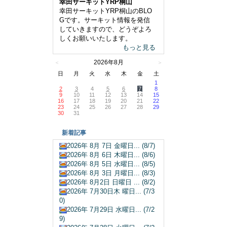
幸田サーキットYRP桐山
幸田サーキットYRP桐山のBLO
Gです。サーキット情報を発信
していきますので、どうぞよろ
しくお願いいたします。
もっと見る
2026年8月
＜
＞
日
月
火
水
木
金
土
1
2
3
4
5
6
7
8
9
10
11
12
13
14
15
16
17
18
19
20
21
22
23
24
25
26
27
28
29
30
31
新着記事
2026年 8月 7日 金曜日... (8/7)
2026年 8月 6日 木曜日... (8/6)
2026年 8月 5日 水曜日... (8/5)
2026年 8月 3日 月曜日... (8/3)
2026年 8月2日 日曜日 ... (8/2)
2026年 7月30日木 曜日... (7/3
0)
2026年 7月29日 水曜日... (7/2
9)