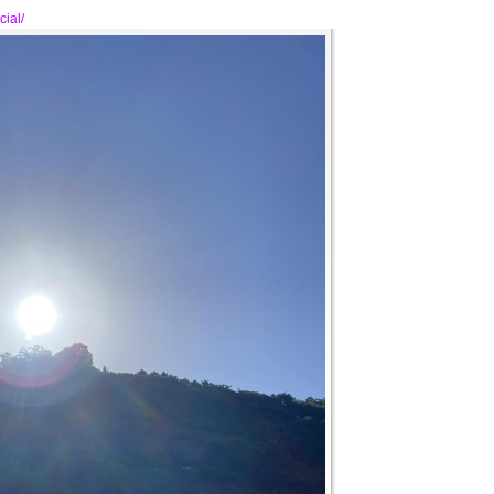
cial/