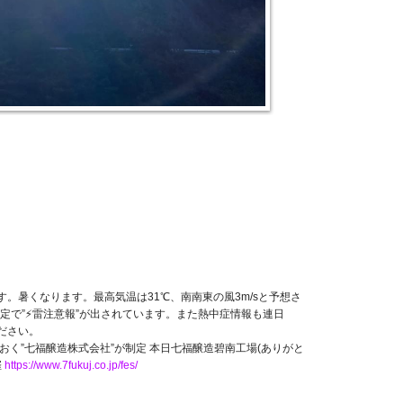
す。暑くなります。最高気温は31℃、南南東の風3m/sと予想さ
定で”⚡雷注意報”が出されています。また熱中症情報も連日
ださい。
おく”七福醸造株式会社”が制定 本日七福醸造碧南工場(ありがと
催
https://www.7fukuj.co.jp/fes/