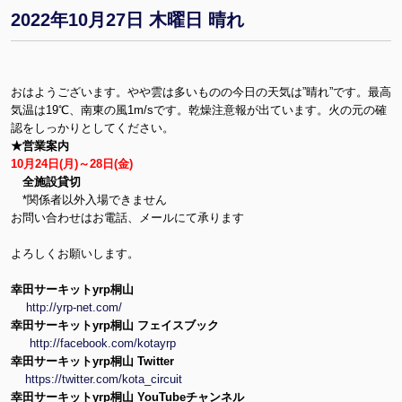
2022年10月27日 木曜日 晴れ
おはようございます。やや雲は多いものの今日の天気は”晴れ”です。最高
気温は19℃、南東の風1m/sです。乾燥注意報が出ています。火の元の確
認をしっかりとしてください。
★営業案内
10月24日(月)～28日(金)
全施設貸切
*関係者以外入場できません
お問い合わせはお電話、メールにて承ります
よろしくお願いします。
幸田サーキットyrp桐山
http://yrp-net.com/
幸田サーキットyrp桐山 フェイスブック
http://facebook.com/kotayrp
幸田サーキットyrp桐山 Twitter
https://twitter.com/kota_circuit
幸田サーキットyrp桐山 YouTubeチャンネル