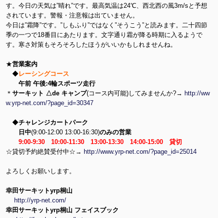
す。今日の天気は”晴れ”です。最高気温は24℃、西北西の風3m/sと予想
されています。警報・注意報は出ていません。
今日は”霜降”です。”しもふり”ではなく”そうこう”と読みます。二十四節
季の一つで18番目にあたります。文字通り霜が降る時期に入るようで
す。寒さ対策もそろそろしたほうがいいかもしれませんね。
★
営業案内
◆
レーシングコース
午前 午後:4輪スポーツ走行
＊
サーキット △de キャンプ
(コース内可能)してみませんか?→
http://ww
w.yrp-net.com/?page_id=30347
◆
チャレンジカートパーク
日中
(9:00-12:00 13:00-16:30)
のみの営業
9:00-9:30 10:00-11:30 13:00-13:30 14:00-15:00 貸切
☆貸切予約絶賛受付中☆→
http://www.yrp-net.com/?page_id=25014
よろしくお願いします。
幸田サーキットyrp桐山
http://yrp-net.com/
幸田サーキットyrp桐山 フェイスブック