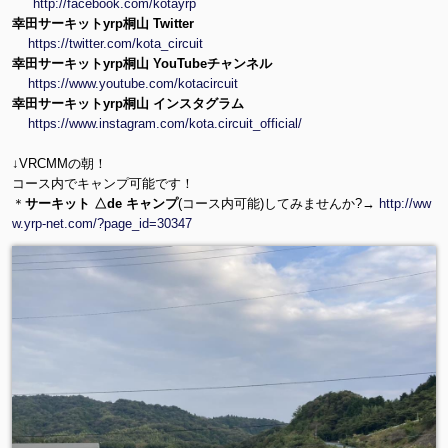
http://facebook.com/kotayrp
幸田サーキットyrp桐山 Twitter
https://twitter.com/kota_circuit
幸田サーキットyrp桐山 YouTubeチャンネル
https://www.youtube.com/kotacircuit
幸田サーキットyrp桐山 インスタグラム
https://www.instagram.com/kota.circuit_official/
↓VRCMMの朝！
コース内でキャンプ可能です！
＊
サーキット △de キャンプ
(コース内可能)してみませんか?→
http://ww
w.yrp-net.com/?page_id=30347