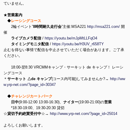
ていません。
★
営業案内
◆
レーシングコース
2輪イベント”
8時間耐久走行会
”主催:MSA221
http://msa221.com/
開
催
ライブカメラ配信
/
https://youtu.be/mJpMtLLFqO4
タイミングモニタ配信
/
https://youtu.be/H3UV_r658TY
止むを得ない事情で配信を中止させていただく場合があります。ご了承
ください。
18:00-翌8:30 VRCMMキャンプ・サーキット de キャンプ！ レーシ
ングコース
＊
サーキット △de キャンプ
(コース内可能)してみませんか?→
http://ww
w.yrp-net.com/?page_id=30347
◆
チャレンジカートパーク
日中
(9:00-12:00 13:00-16:30)、
ナイター
(19:00-21:00)の
営業
*18:30-19:00、19:30-20:30 貸切
☆
貸切予約絶賛受付中
☆→
http://www.yrp-net.com/?page_id=25014
よろしくお願いします。