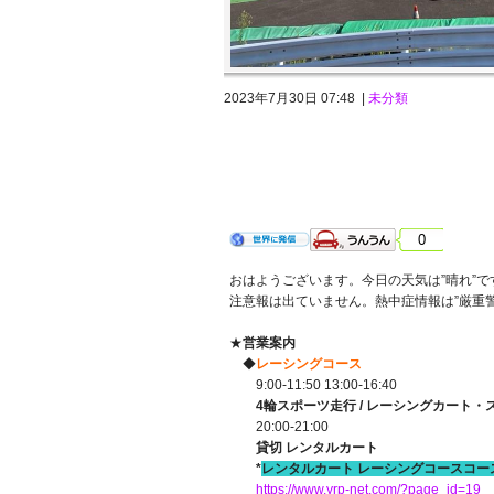
2023年7月30日 07:48 |
未分類
2023年7月29日 土曜日 晴れ
0
おはようございます。今日の天気は”晴れ”で
注意報は出ていません。熱中症情報は”厳重
★
営業案内
◆
レーシングコース
9:00-11:50 13:00-16:40
4輪スポーツ走行 / レーシングカート
20:00-21:00
貸切 レンタルカート
*
レンタルカート レーシングコースコー
https://www.yrp-net.com/?page_id=19