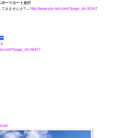
スポーツカート走行
してみませんか?→
http://www.yrp-net.com/?page_id=30347
ミー
14
-net.com/?page_id=28427
cial/