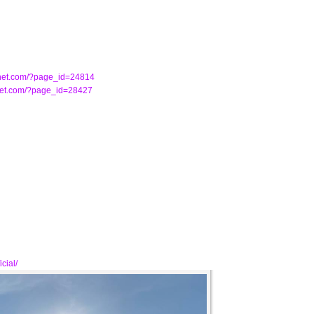
-net.com/?page_id=24814
-net.com/?page_id=28427
cial/