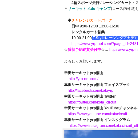
4輪スポーツ走行
/
レーシングカート・
＊
サーキット △de キャンプ
(コース内可能)
◆
チャレンジカートパーク
日中
9:00-12:00 13:00-16:30
レンタルカート営業
19:00-21:00
T-Styleレーシングアカデ
https://www.yrp-net.com/?page_id=248
☆
貸切予約絶賛受付中
☆→
https://www.yrp
よろしくお願いします。
幸田サーキットyrp桐山
http://yrp-net.com/
幸田サーキットyrp桐山 フェイスブック
http://facebook.com/kotayrp
幸田サーキットyrp桐山 Twitter
https://twitter.com/kota_circuit
幸田サーキットyrp桐山 YouTubeチャンネル
https://www.youtube.com/kotacircuit
幸田サーキットyrp桐山 インスタグラム
https://www.instagram.com/kota.circuit_offi