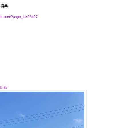
ト営業
-net.com/?page_id=28427
cial/