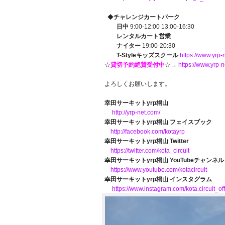
◆
チャレンジカートパーク
日中
9:00-12:00 13:00-16:30
レンタルカート営業
ナイター
19:00-20:30
T-Styleキッズスクール
https://www.yrp
☆
貸切予約絶賛受付中
☆→
https://www.yrp
よろしくお願いします。
幸田サーキットyrp桐山
http://yrp-net.com/
幸田サーキットyrp桐山 フェイスブック
http://facebook.com/kotayrp
幸田サーキットyrp桐山 Twitter
https://twitter.com/kota_circuit
幸田サーキットyrp桐山 YouTubeチャンネル
https://www.youtube.com/kotacircuit
幸田サーキットyrp桐山 インスタグラム
https://www.instagram.com/kota.circuit_offi