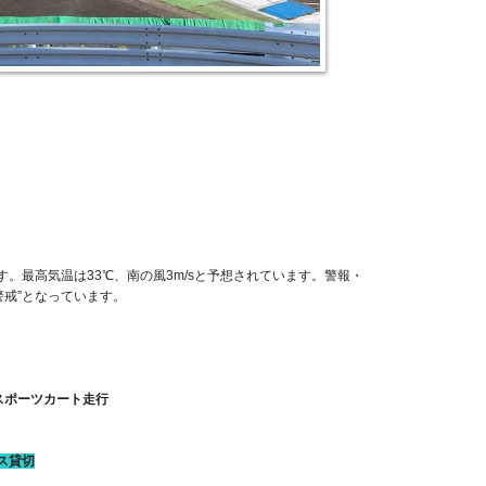
す。最高気温は33℃、南の風3m/sと予想されています。警報・
警戒”となっています。
・スポーツカート走行
ス貸切