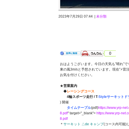
2023年7月29日 07:44 |
未分類
2023年7月28日 金曜日 晴れ 熱
0
おはようございます。今日の天気も”晴れ”で
東の風3m/sと予想されています。現在”⚡雷
お気を付けください。
★
営業案内
◆
レーシングコース
4輪スポーツ走行 / T
-Styleサーキッ
) 開催
タイムテーブル
(pdf)
https://www.yrp-n
8.pdf
" target="_blank">
https://www.yrp-ne
8.pdf
＊
サーキット △de キャンプ
(コース内可能)