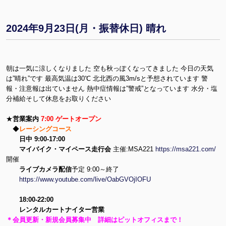
2024年9月23日(月・振替休日) 晴れ
朝は一気に涼しくなりました 空も秋っぽくなってきました 今日の天気
は”晴れ”です 最高気温は30℃ 北北西の風3m/sと予想されています 警
報・注意報は出ていません 熱中症情報は”警戒”となっています 水分・塩
分補給そして休息をお取りください
★
営業案内
7:00 ゲートオープン
◆
レーシングコース
日中 9:00-17:00
マイバイク・マイペース走行会
主催:MSA221
https://msa221.com/
開催
ライブカメラ配信
予定 9:00～終了
https://www.youtube.com/live/OabGVOjIOFU
18:00-22:00
レンタルカートナイター営業
＊会員更新・新規会員募集中 詳細はピットオフィスまで！