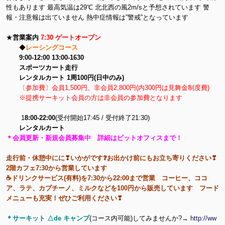
性もあります 最高気温は29℃ 北北西の風2m/sと予想されています 警
報・注意報は出ていません 熱中症情報は”警戒”となっています
★
営業案内
7:30 ゲートオープン
◆
レーシングコース
9:00-12:00 13:00-1630
スポーツカート走行
レンタルカート 1周100円(日中のみ)
〔参加費〕会員1,500円、非会員2,800円(内300円は見舞金制度費)
※提携サーキット会員の方は非会員の参加費となります
1
8:00-22:00
(受付開始17:45 / 受付終了21:30)
レンタルカート
＊会員更新・新規会員募集中 詳細はピットオフィスまで！
走行前・休憩中にに❣いかがです❓お出かけ前にもお立ち寄りください❣
2階カフェ7:30から営業しています
☕ドリンクサービス(有料)を7:30から22:00まで営業 コーヒー、ココ
ア、ラテ、カプチーノ、ミルクなどを100円から販売しています フード
メニューも充実！ぜひご利用ください❣
＊サーキット △de キャンプ
(コース内可能)してみませんか?→
http://ww