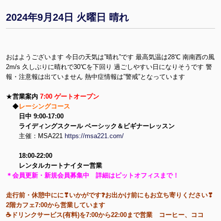
2024年9月24日 火曜日 晴れ
おはようございます 今日の天気は”晴れ”です 最高気温は28℃ 南南西の風
2m/s 久しぶりに晴れで30℃を下回り 過ごしやすい日になりそうです 警
報・注意報は出ていません 熱中症情報は”警戒”となっています
★
営業案内
7:00 ゲートオープン
◆
レーシングコース
日中 9:00-17:00
ライディングスクール ベーシック＆ビギナーレッスン
主催：MSA221
https://msa221.com/
18:00-22:00
レンタルカートナイター営業
＊会員更新・新規会員募集中 詳細はピットオフィスまで！
走行前・休憩中にに❣いかがです❓お出かけ前にもお立ち寄りください❣
2階カフェ7:00から営業しています
☕ドリンクサービス(有料)を7:00から22:00まで営業 コーヒー、ココ