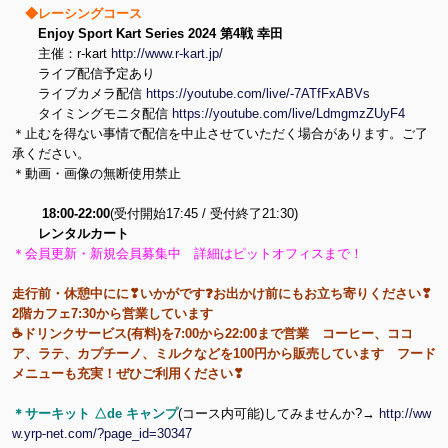
◆レーシングコース
Enjoy Sport Kart Series 2024 第4戦 幸田
主催：r-kart
http://www.r-kart.jp/
ライブ配信予定あり
ライブカメラ配信
https://youtube.com/live/-7ATfFxABVs
タイミングモニタ配信
https://youtube.com/live/LdmgmzZUyF4
＊止むを得ない事情で配信を中止させていただく場合があります。ご了
承ください。
＊動画・画像の無断使用禁止
18:00-22:00
(受付開始17:45 / 受付終了21:30)
レンタルカート
＊会員更新・新規会員募集中 詳細はピットオフィスまで！
走行前・休憩中にに❣いかがです❓お出かけ前にもお立ち寄りください❣
2階カフェ7:30から営業しています
☕ドリンクサービス(有料)を7:00から22:00まで営業 コーヒー、ココ
ア、ラテ、カプチーノ、ミルクなどを100円から販売しています フード
メニューも充実！ぜひご利用ください❣
＊サーキット △de キャンプ
(コース内可能)してみませんか?→
http://ww
w.yrp-net.com/?page_id=30347