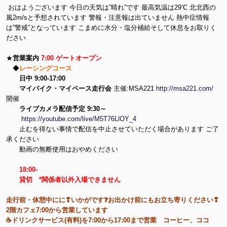
おはようございます 今日の天気は”晴れ”です 最高気温は29℃ 北北西の
風2m/sと予想されています 警報・注意報は出ていません 熱中症情報
は”警戒”となっています こまめに水分・塩分補給そして休息をお取りく
ださい
★
営業案内
7:00 ゲートオープン
◆
レーシングコース
日中 9:00-17:00
マイバイク・マイペース走行会
主催:MSA221
http://msa221.com/
開催
ライブカメラ配信予定 9:30～
https://youtube.com/live/M5T76LlOY_4
止むを得ない事情で配信を中止させていただく場合があります ご了
承ください
動画の無断使用はおやめください
18:00-
貸切 *関係者以外入場できません
走行前・休憩中にに❣いかがです❓お出かけ前にもお立ち寄りください❣
2階カフェ7:00から営業しています
☕ドリンクサービス(有料)を7:00から17:00まで営業 コーヒー、ココ