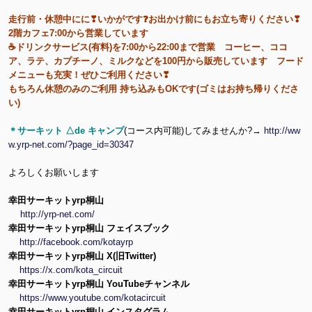
走行前・休憩中にに❣いかがです❓お出かけ前にもお立ち寄りください❣
2階カフェ7:00から営業しています
☕ドリンクサービス(有料)を7:00から22:00まで営業 コーヒー、ココ
ア、ラテ、カプチーノ、ミルクなどを100円から販売しています フード
メニューも充実！ぜひご利用ください❣
もちろん休憩のみのご利用 持ち込みもOKです(ゴミはお持ち帰りくださ
い)
＊サーキット △de キャンプ
(コース内可能)してみませんか?→
http://ww
w.yrp-net.com/?page_id=30347
よろしくお願いします
幸田サーキットyrp桐山
http://yrp-net.com/
幸田サーキットyrp桐山 フェイスブック
http://facebook.com/kotayrp
幸田サーキットyrp桐山 X(旧Twitter)
https://x.com/kota_circuit
幸田サーキットyrp桐山 YouTubeチャンネル
https://www.youtube.com/kotacircuit
幸田サーキットyrp桐山 インスタグラム