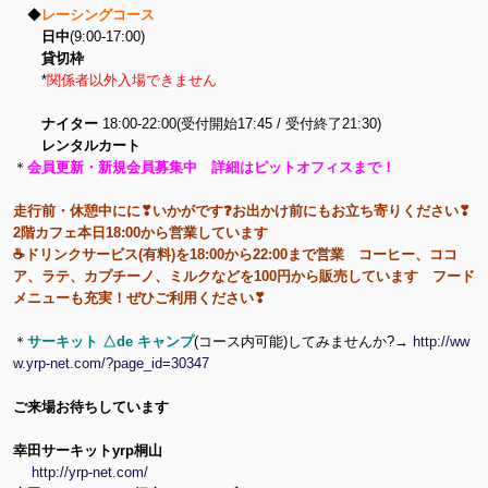
◆
レーシングコース
日中
(9:00-17:00)
貸切枠
*
関係者以外入場できません
ナイター
18:00-22:00(受付開始17:45 / 受付終了21:30)
レンタルカート
＊
会員更新・新規会員募集中 詳細はピットオフィスまで！
走行前・休憩中にに❣いかがです❓お出かけ前にもお立ち寄りください❣
2階カフェ本日18:00から営業しています
☕ドリンクサービス(有料)を18:00から22:00まで営業 コーヒー、ココ
ア、ラテ、カプチーノ、ミルクなどを100円から販売しています フード
メニューも充実！ぜひご利用ください❣
＊
サーキット △de キャンプ
(コース内可能)してみませんか?→
http://ww
w.yrp-net.com/?page_id=30347
ご来場お待ちしています
幸田サーキットyrp桐山
http://yrp-net.com/