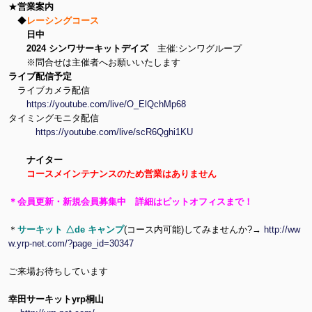
★
営業案内
◆
レーシングコース
日中
2024 シンワサーキットデイズ
主催:シンワグループ
※問合せは主催者へお願いいたします
ライブ配信予定
ライブカメラ配信
https://youtube.com/live/O_ElQchMp68
タイミングモニタ配信
https://youtube.com/live/scR6Qghi1KU
ナイター
コースメインテナンスのため営業はありません
＊会員更新・新規会員募集中 詳細はピットオフィスまで！
＊
サーキット △de キャンプ
(コース内可能)してみませんか?→
http://ww
w.yrp-net.com/?page_id=30347
ご来場お待ちしています
幸田サーキットyrp桐山