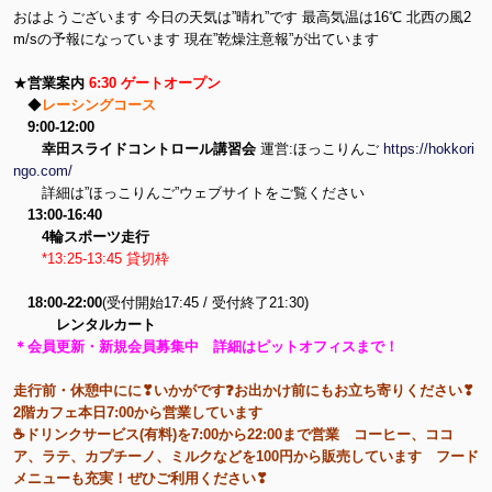
おはようございます 今日の天気は”晴れ”です 最高気温は16℃ 北西の風2
m/sの予報になっています 現在”乾燥注意報”が出ています
★
営業案内
6:30 ゲートオープン
◆
レーシングコース
9:00-12:00
幸田スライドコントロール講習会
運営:ほっこりんご
https://hokkori
ngo.com/
詳細は”ほっこりんご”ウェブサイトをご覧ください
13:00-16:40
4輪スポーツ走行
*13:25-13:45 貸切枠
18:00-22:00
(受付開始17:45 / 受付終了21:30)
レンタルカート
＊会員更新・新規会員募集中 詳細はピットオフィスまで！
走行前・休憩中にに❣いかがです❓お出かけ前にもお立ち寄りください❣
2階カフェ本日7:00から営業しています
☕ドリンクサービス(有料)を7:00から22:00まで営業 コーヒー、ココ
ア、ラテ、カプチーノ、ミルクなどを100円から販売しています フード
メニューも充実！ぜひご利用ください❣