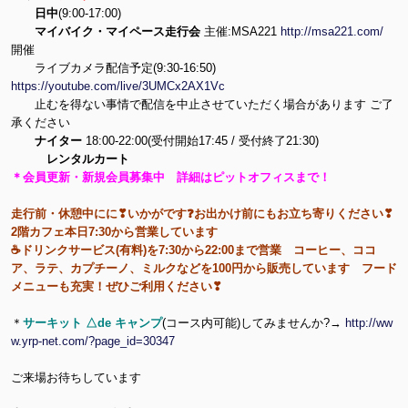
日中
(9:00-17:00)
マイバイク・マイペース走行会
主催:MSA221
http://msa221.com/
開催
ライブカメラ配信予定(9:30-16:50)
https://youtube.com/live/3UMCx2AX1Vc
止むを得ない事情で配信を中止させていただく場合があります ご了
承ください
ナイター
18:00-22:00(受付開始17:45 / 受付終了21:30)
レンタルカート
＊会員更新・新規会員募集中 詳細はピットオフィスまで！
走行前・休憩中にに❣いかがです❓お出かけ前にもお立ち寄りください❣
2階カフェ本日7:30から営業しています
☕ドリンクサービス(有料)を7:30から22:00まで営業 コーヒー、ココ
ア、ラテ、カプチーノ、ミルクなどを100円から販売しています フード
メニューも充実！ぜひご利用ください❣
＊
サーキット △de キャンプ
(コース内可能)してみませんか?→
http://ww
w.yrp-net.com/?page_id=30347
ご来場お待ちしています