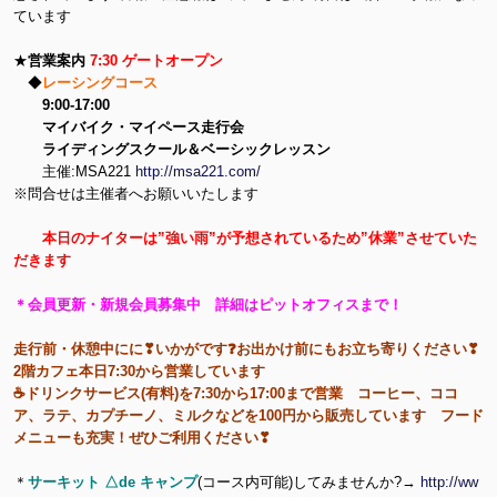
ています
★
営業案内
7:30 ゲートオープン
◆
レーシングコース
9:00-17:00
マイバイク・マイペース走行会
ライディングスクール＆ベーシックレッスン
主催:MSA221
http://msa221.com/
※問合せは主催者へお願いいたします
本日のナイターは”強い雨”が予想されているため”休業”させていた
だきます
＊会員更新・新規会員募集中 詳細はピットオフィスまで！
走行前・休憩中にに❣いかがです❓お出かけ前にもお立ち寄りください❣
2階カフェ本日7:30から営業しています
☕ドリンクサービス(有料)を7:30から17:00まで営業 コーヒー、ココ
ア、ラテ、カプチーノ、ミルクなどを100円から販売しています フード
メニューも充実！ぜひご利用ください❣
＊
サーキット △de キャンプ
(コース内可能)してみませんか?→
http://ww