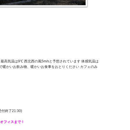
 最高気温は9℃ 西北西の風5m/sと予想されています 体感気温は
ェで暖かいお飲み物、暖かいお食事をおとりください カフェのみ
 受付終了21:30)
オフィスまで！