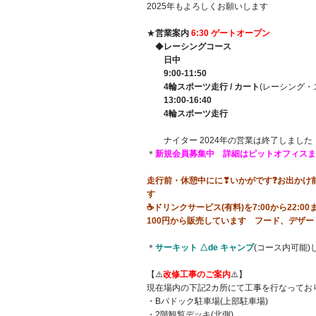
2025年もよろしくお願いします
★
営業案内
6:30 ゲートオープン
◆
レーシングコース
日中
9:00-11:50
4輪スポーツ走行 / カート
(レーシング・
13:00-16:40
4輪スポーツ走行
ナイター 2024年の営業は終了しました
＊
新規会員募集中 詳細はピットオフィスま
走行前・休憩中にに❣いかがです❓お出かけ前
す
☕ドリンクサービス(有料)を7:00から22
100円から販売しています フード、デザ
＊
サーキット △de キャンプ
(コース内可能)
【⚠️
改修工事のご案内
⚠️】
現在場内の下記2カ所にて工事を行なってお
・Bパドック駐車場(上部駐車場)
・2階観覧デッキ(北側)