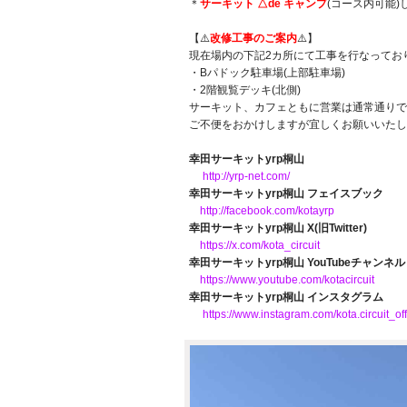
＊
サーキット △de キャンプ
(コース内可能)
【⚠️
改修工事のご案内
⚠️】
現在場内の下記2カ所にて工事を行なってお
・Bパドック駐車場(上部駐車場)
・2階観覧デッキ(北側)
サーキット、カフェともに営業は通常通りで
ご不便をおかけしますが宜しくお願いいたし
幸田サーキットyrp桐山
http://yrp-net.com/
幸田サーキットyrp桐山 フェイスブック
http://facebook.com/kotayrp
幸田サーキットyrp桐山 X(旧Twitter)
https://x.com/kota_circuit
幸田サーキットyrp桐山 YouTubeチャンネル
https://www.youtube.com/kotacircuit
幸田サーキットyrp桐山 インスタグラム
https://www.instagram.com/kota.circuit_off