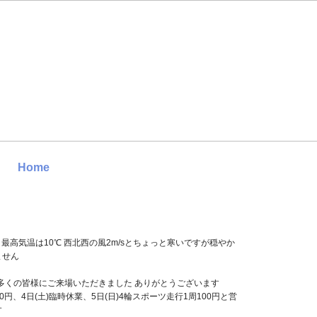
Home
 最高気温は10℃ 西北西の風2m/sとちょっと寒いですが穏やか
ません
も多くの皆様にご来場いただきました ありがとうございます
00円、4日(土)臨時休業、5日(日)4輪スポーツ走行1周100円と営
す