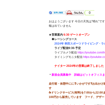
2024年12月29日 日曜日 晴れ
0
おはようございます 今日の天気は”晴れ”です
報は出ていません
★
営業案内
6:30 ゲートオープン
◆
レーシングコース
2024年 幸田スポーツドライビング・ラボ
ライブ配信9:30-予定
ライブカメラ配信
https://youtube.com/li
タイミングモニタ配信
https://youtube
ナイター 2024年の営業は終了しました
＊
新規会員募集中 詳細はピットオフィスま
走行前・休憩中にに❣いかがです❓お出かけ前
す
☕ドリンクサービス(有料)を7:00から22
100円から販売しています フード、デザ