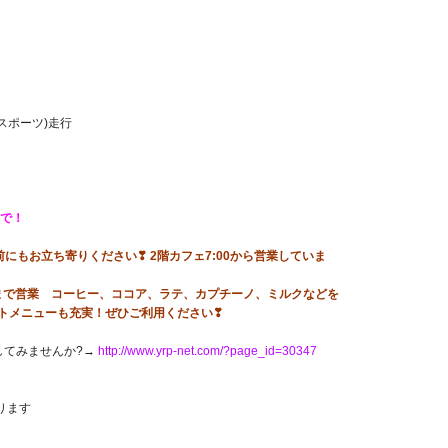
スポーツ)走行
で！
にもお立ち寄りください❣ 2階カフェ7:00から営業していま
:00まで営業 コーヒー、ココア、ラテ、カプチーノ、ミルクなどを
ートメニューも充実！ぜひご利用ください❣
してみませんか?→
http://www.yrp-net.com/?page_id=30347
ります