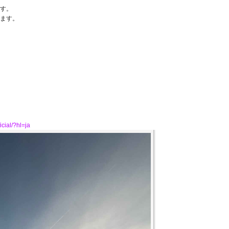
す。
ます。
icial/?hl=ja