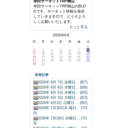
幸田サーキットYRP桐山
幸田サーキットYRP桐山のBLO
Gです。サーキット情報を発信
していきますので、どうぞよろ
しくお願いいたします。
もっと見る
2026年8月
＜
＞
日
月
火
水
木
金
土
1
2
3
4
5
6
7
8
9
10
11
12
13
14
15
16
17
18
19
20
21
22
23
24
25
26
27
28
29
30
31
新着記事
2026年 8月 7日 金曜日... (8/7)
2026年 8月 6日 木曜日... (8/6)
2026年 8月 5日 水曜日... (8/5)
2026年 8月 3日 月曜日... (8/3)
2026年 8月2日 日曜日 ... (8/2)
2026年 7月30日木 曜日... (7/3
0)
2026年 7月29日 水曜日... (7/2
9)