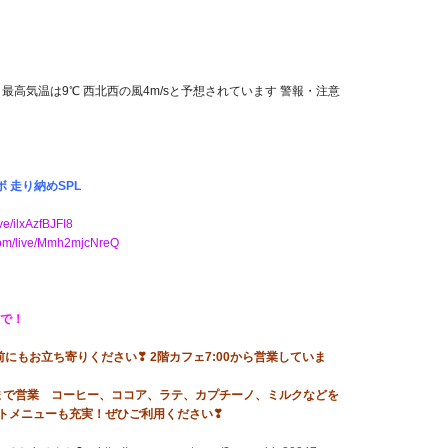
 最高気温は9℃ 西北西の風4m/sと予想されています 警報・注意
 走り納めSPL
ve/ilxAzfBJFI8
.com/live/Mmh2mjcNreQ
で！
にもお立ち寄りください❣ 2階カフェ7:00から営業していま
:00まで営業 コーヒー、ココア、ラテ、カプチーノ、ミルクなどを
ートメニューも充実！ぜひご利用ください❣