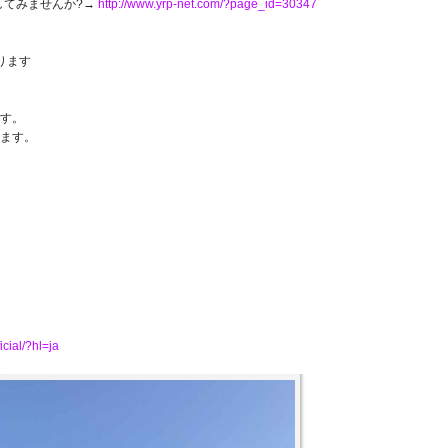
してみませんか?→
http://www.yrp-net.com/?page_id=30347
ります
す。
ます。
icial/?hl=ja