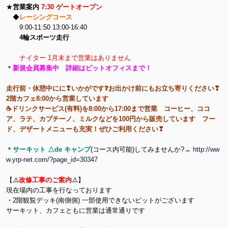
★
営業案内
7:30 ゲートオープン
◆
レーシングコース
9:00-11:50 13:00-16:40
4輪スポーツ走行
ナイター 1月末まで営業はありません
＊
新規会員募集中 詳細はピットオフィスまで！
走行前・休憩中にに❣いかがです❓お出かけ前にもお立ち寄りください❣
2階カフェ8:00から営業しています
☕ドリンクサービス(有料)を8:00から17:00まで営業 コーヒー、ココ
ア、ラテ、カプチーノ、ミルクなどを100円から販売しています フー
ド、デザートメニューも充実！ぜひご利用ください❣
＊
サーキット △de キャンプ
(コース内可能)してみませんか?→
http://ww
w.yrp-net.com/?page_id=30347
【⚠️
改修工事のご案内
⚠️】
現在場内の工事を行なっております
・2階観覧デッキ(南側側) 一部使用できないピットがございます
サーキット、カフェともに営業は通常通りです