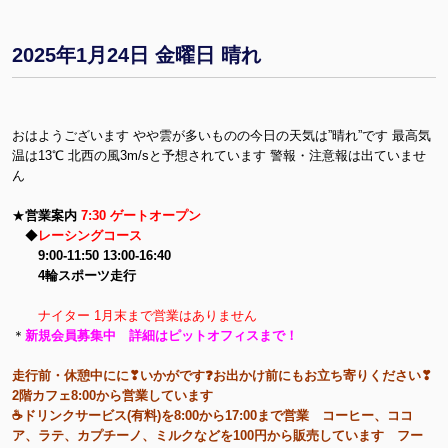
2025年1月24日 金曜日 晴れ
おはようございます やや雲が多いものの今日の天気は”晴れ”です 最高気
温は13℃ 北西の風3m/sと予想されています 警報・注意報は出ていませ
ん
★
営業案内
7:30 ゲートオープン
◆
レーシングコース
9:00-11:50 13:00-16:40
4輪スポーツ走行
ナイター 1月末まで営業はありません
＊
新規会員募集中 詳細はピットオフィスまで！
走行前・休憩中にに❣いかがです❓お出かけ前にもお立ち寄りください❣
2階カフェ8:00から営業しています
☕ドリンクサービス(有料)を8:00から17:00まで営業 コーヒー、ココ
ア、ラテ、カプチーノ、ミルクなどを100円から販売しています フー