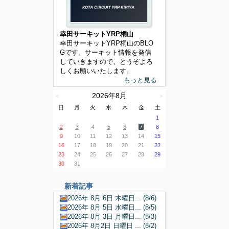
幸田サーキットYRP桐山
幸田サーキットYRP桐山のBLO
Gです。サーキット情報を発信
していきますので、どうぞよろ
しくお願いいたします。
もっと見る
2026年8月
＜
＞
日
月
火
水
木
金
土
1
2
3
4
5
6
7
8
9
10
11
12
13
14
15
16
17
18
19
20
21
22
23
24
25
26
27
28
29
30
31
新着記事
2026年 8月 6日 木曜日... (8/6)
2026年 8月 5日 水曜日... (8/5)
2026年 8月 3日 月曜日... (8/3)
2026年 8月2日 日曜日 ... (8/2)