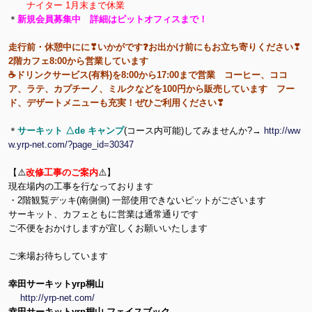
ナイター 1月末まで休業
＊
新規会員募集中 詳細はピットオフィスまで！
走行前・休憩中にに❣いかがです❓お出かけ前にもお立ち寄りください❣
2階カフェ8:00から営業しています
☕ドリンクサービス(有料)を8:00から17:00まで営業 コーヒー、ココ
ア、ラテ、カプチーノ、ミルクなどを100円から販売しています フー
ド、デザートメニューも充実！ぜひご利用ください❣
＊
サーキット △de キャンプ
(コース内可能)してみませんか?→
http://ww
w.yrp-net.com/?page_id=30347
【⚠️
改修工事のご案内
⚠️】
現在場内の工事を行なっております
・2階観覧デッキ(南側側) 一部使用できないピットがございます
サーキット、カフェともに営業は通常通りです
ご不便をおかけしますが宜しくお願いいたします
ご来場お待ちしています
幸田サーキットyrp桐山
http://yrp-net.com/
幸田サーキットyrp桐山 フェイスブック