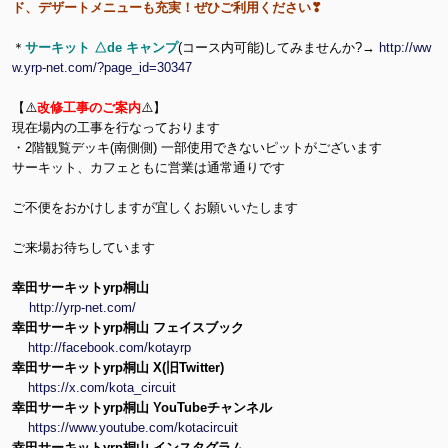
ド、デザートメニューも充実！ぜひご利用ください❣
＊
サーキット △de キャンプ
(コース内可能)してみませんか?→
http://ww
w.yrp-net.com/?page_id=30347
【⚠️
改修工事のご案内
⚠️】
現在場内の工事を行なっております
・2階観覧デッキ(南側側) 一部使用できないピットがございます
サーキット、カフェともに営業は通常通りです
ご不便をおかけしますが宜しくお願いいたします
ご来場お待ちしています
幸田サーキットyrp桐山
http://yrp-net.com/
幸田サーキットyrp桐山 フェイスブック
http://facebook.com/kotayrp
幸田サーキットyrp桐山 X(旧Twitter)
https://x.com/kota_circuit
幸田サーキットyrp桐山 YouTubeチャンネル
https://www.youtube.com/kotacircuit
幸田サーキットyrp桐山 インスタグラム