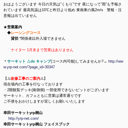
おはようございます 今日の天気は”くもり”です 夜になって”雨”も予報さ
れています 最高気温は10℃と昨日より低め 東南東の風2m/s 警報・注
意報は出ていません
★
営業案内
◆
レーシングコース
貸切
*関係者以外入場できません
ナイター 1月末まで営業はありません
＊
サーキット △de キャンプ
(コース内可能)してみませんか?→
http://ww
w.yrp-net.com/?page_id=30347
【⚠️
改修工事のご案内
⚠️】
現在場内の工事を行なっております
・2階観覧デッキ(南側側) 一部使用できないピットがございます
サーキット、カフェともに営業は通常通りです
ご不便をおかけしますが宜しくお願いいたします
幸田サーキットyrp桐山
http://yrp-net.com/
幸田サーキットyrp桐山 フェイスブック