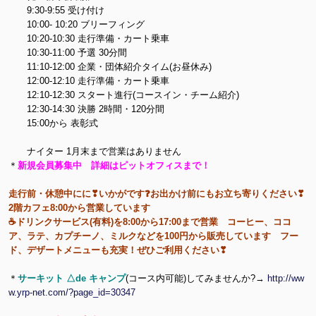
9:30-9:55 受け付け
10:00- 10:20 ブリーフィング
10:20-10:30 走行準備・カート乗車
10:30-11:00 予選 30分間
11:10-12:00 企業・団体紹介タイム(お昼休み)
12:00-12:10 走行準備・カート乗車
12:10-12:30 スタート進行(コースイン・チーム紹介)
12:30-14:30 決勝 2時間・120分間
15:00から 表彰式
ナイター 1月末まで営業はありません
＊
新規会員募集中 詳細はピットオフィスまで！
走行前・休憩中にに❣いかがです❓お出かけ前にもお立ち寄りください❣
2階カフェ8:00から営業しています
☕ドリンクサービス(有料)を8:00から17:00まで営業 コーヒー、ココ
ア、ラテ、カプチーノ、ミルクなどを100円から販売しています フー
ド、デザートメニューも充実！ぜひご利用ください❣
＊
サーキット △de キャンプ
(コース内可能)してみませんか?→
http://ww
w.yrp-net.com/?page_id=30347