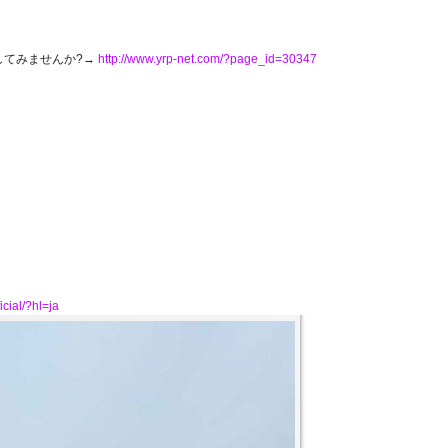
してみませんか?→
http://www.yrp-net.com/?page_id=30347
icial/?hl=ja