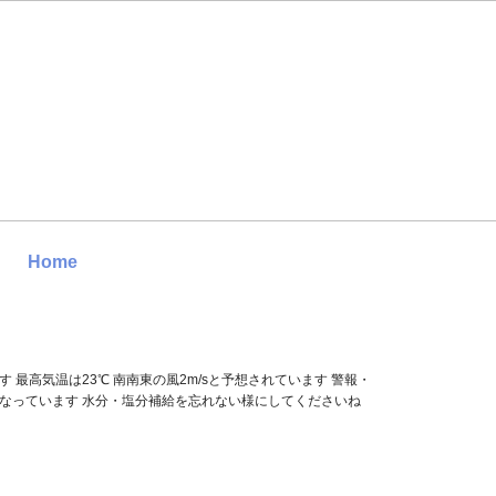
Home
す 最高気温は23℃ 南南東の風2m/sと予想されています 警報・
になっています 水分・塩分補給を忘れない様にしてくださいね