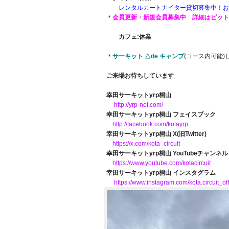
レンタルカートナイター貸切募集中！お
＊
会員更新・新規会員募集中 詳細はピッ
カフェ:休業
＊
サーキット △de キャンプ
(コース内可能)
ご来場お待ちしています
幸田サーキットyrp桐山
http://yrp-net.com/
幸田サーキットyrp桐山 フェイスブック
http://facebook.com/kotayrp
幸田サーキットyrp桐山 X(旧Twitter)
https://x.com/kota_circuit
幸田サーキットyrp桐山 YouTubeチャンネル
https://www.youtube.com/kotacircuit
幸田サーキットyrp桐山 インスタグラム
https://www.instagram.com/kota.circuit_off