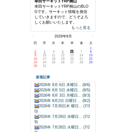
幸田サーキットYRP桐山
幸田サーキットYRP桐山のBLO
Gです。サーキット情報を発信
していきますので、どうぞよろ
しくお願いいたします。
もっと見る
2026年8月
＜
＞
日
月
火
水
木
金
土
1
2
3
4
5
6
7
8
9
10
11
12
13
14
15
16
17
18
19
20
21
22
23
24
25
26
27
28
29
30
31
新着記事
2026年 8月 6日 木曜日... (8/6)
2026年 8月 5日 水曜日... (8/5)
2026年 8月 3日 月曜日... (8/3)
2026年 8月2日 日曜日 ... (8/2)
2026年 7月30日木 曜日... (7/3
0)
2026年 7月29日 水曜日... (7/2
9)
2026年 7月28日 火曜日... (7/2