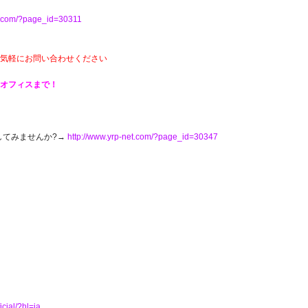
et.com/?page_id=30311
気軽にお問い合わせください
トオフィスまで！
してみませんか?→
http://www.yrp-net.com/?page_id=30347
icial/?hl=ja