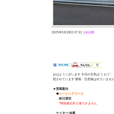
2025年5月29日 07:31 |
未分類
2025年5月27日 火曜日 くもり 雨も
0
おはようございます 今日の天気は”くもり”、"
想されています 警報・注意報は出ていませ
★
営業案内
◆
レーシングコース
終日貸切
*
関係者以外入場できません
ナイター:休業