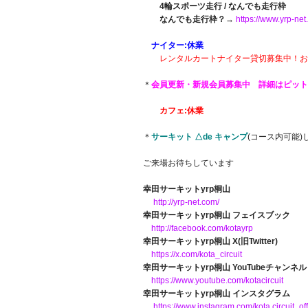
4輪スポーツ走行 / なんでも走行枠
なんでも走行枠？
→
https://www.yrp-n
ナイター:休業
レンタルカートナイター貸切募集中！お
＊
会員更新・新規会員募集中 詳細はピッ
カフェ:休業
＊
サーキット △de キャンプ
(コース内可能)
ご来場お待ちしています
幸田サーキットyrp桐山
http://yrp-net.com/
幸田サーキットyrp桐山 フェイスブック
http://facebook.com/kotayrp
幸田サーキットyrp桐山 X(旧Twitter)
https://x.com/kota_circuit
幸田サーキットyrp桐山 YouTubeチャンネル
https://www.youtube.com/kotacircuit
幸田サーキットyrp桐山 インスタグラム
https://www.instagram.com/kota.circuit_off