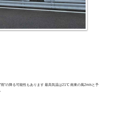
？
雨"の降る可能性もあります 最高気温は21℃ 南東の風2m/sと予
ん