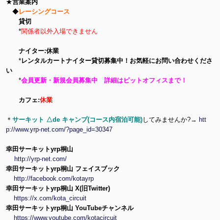
★
営業案内
◆
レーシングコース
貸切
*
関係者以外入場できません
ナイター:休業
*
レンタルカートナイター貸切募集中！お気軽にお問い合わせくださ
い
*
会員更新・新規会員募集中 詳細はピットオフィスまで！
カフェ:
休業
＊
サーキット △de キャンプ(コース内宿泊可能)
してみませんか?→
htt
p://www.yrp-net.com/?page_id=30347
幸田サーキットyrp桐山
http://yrp-net.com/
幸田サーキットyrp桐山 フェイスブック
http://facebook.com/kotayrp
幸田サーキットyrp桐山 X(旧Twitter)
https://x.com/kota_circuit
幸田サーキットyrp桐山 YouTubeチャンネル
https://www.youtube.com/kotacircuit