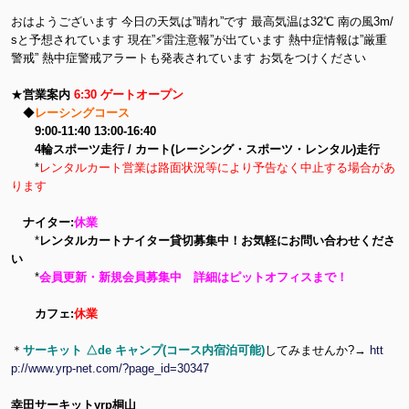
おはようございます 今日の天気は”晴れ”です 最高気温は32℃ 南の風3m/
sと予想されています 現在”⚡雷注意報”が出ています 熱中症情報は”厳重
警戒” 熱中症警戒アラートも発表されています お気をつけください
★
営業案内
6:30 ゲートオープン
◆
レーシングコース
9:00-11:40 13:00-16:40
4輪スポーツ走行 / カート(レーシング・スポーツ・レンタル)走行
*
レンタルカート営業は路面状況等により予告なく中止する場合があ
ります
ナイター:
休業
*
レンタルカートナイター貸切募集中！お気軽にお問い合わせくださ
い
*
会員更新・新規会員募集中 詳細はピットオフィスまで！
カフェ:
休業
＊
サーキット △de キャンプ(コース内宿泊可能)
してみませんか?→
htt
p://www.yrp-net.com/?page_id=30347
幸田サーキットyrp桐山