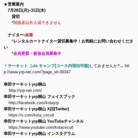
★
営業案内
7月28日(月)ｰ31日(木)
貸切
*
関係者以外入場できません
ナイター:
休業
*
レンタルカートナイター貸切募集中！お気軽にお問い合わせくださ
い
*
会員更新・新規会員募集中
＊
サーキット △de キャンプ(コース内宿泊可能)
してみませんか?→
htt
p://www.yrp-net.com/?page_id=30347
幸田サーキットyrp桐山
http://yrp-net.com/
幸田サーキットyrp桐山 フェイスブック
http://facebook.com/kotayrp
幸田サーキットyrp桐山 X(旧Twitter)
https://x.com/kota_circuit
幸田サーキットyrp桐山 YouTubeチャンネル
https://www.youtube.com/kotacircuit
幸田サーキットyrp桐山 インスタグラム