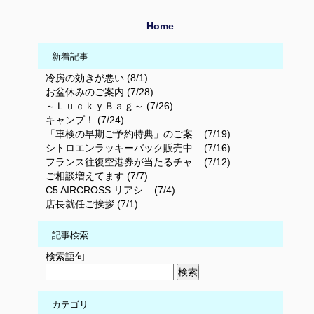
Home
新着記事
冷房の効きが悪い (8/1)
お盆休みのご案内 (7/28)
～ＬｕｃｋｙＢａｇ～ (7/26)
キャンプ！ (7/24)
「車検の早期ご予約特典」のご案... (7/19)
シトロエンラッキーバック販売中... (7/16)
フランス往復空港券が当たるチャ... (7/12)
ご相談増えてます (7/7)
C5 AIRCROSS リアシ... (7/4)
店長就任ご挨拶 (7/1)
記事検索
検索語句
カテゴリ