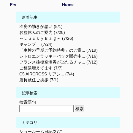
Prv
Home
新着記事
冷房の効きが悪い (8/1)
お盆休みのご案内 (7/28)
～ＬｕｃｋｙＢａｇ～ (7/26)
キャンプ！ (7/24)
「車検の早期ご予約特典」のご案... (7/19)
シトロエンラッキーバック販売中... (7/16)
フランス往復空港券が当たるチャ... (7/12)
ご相談増えてます (7/7)
C5 AIRCROSS リアシ... (7/4)
店長就任ご挨拶 (7/1)
記事検索
検索語句
カテゴリ
ショールーム日記(277)