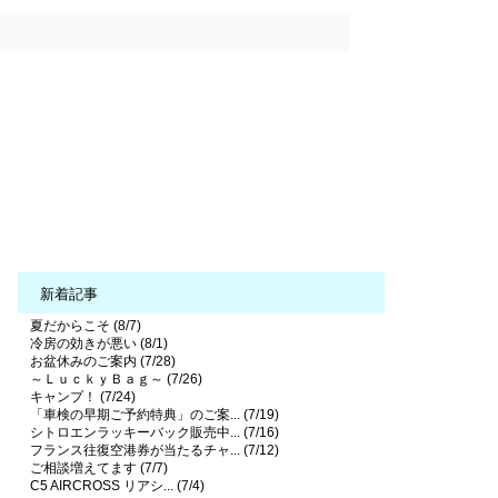
新着記事
夏だからこそ (8/7)
冷房の効きが悪い (8/1)
お盆休みのご案内 (7/28)
～ＬｕｃｋｙＢａｇ～ (7/26)
キャンプ！ (7/24)
「車検の早期ご予約特典」のご案... (7/19)
シトロエンラッキーバック販売中... (7/16)
フランス往復空港券が当たるチャ... (7/12)
ご相談増えてます (7/7)
C5 AIRCROSS リアシ... (7/4)