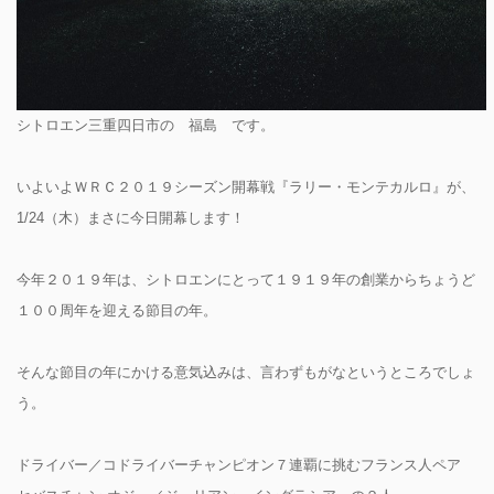
シトロエン三重四日市の 福島 です。
いよいよＷＲＣ２０１９シーズン開幕戦『ラリー・モンテカルロ』が、
1/24（木）まさに今日開幕します！
今年２０１９年は、シトロエンにとって１９１９年の創業からちょうど
１００周年を迎える節目の年。
そんな節目の年にかける意気込みは、言わずもがなというところでしょ
う。
ドライバー／コドライバーチャンピオン７連覇に挑むフランス人ペア