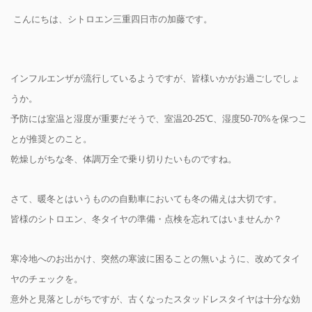
こんにちは、シトロエン三重四日市の加藤です。
インフルエンザが流行しているようですが、皆様いかがお過ごしでしょ
うか。
予防には室温と湿度が重要だそうで、室温20-25℃、湿度50-70%を保つこ
とが推奨とのこと。
乾燥しがちな冬、体調万全で乗り切りたいものですね。
さて、暖冬とはいうものの自動車においても冬の備えは大切です。
皆様のシトロエン、冬タイヤの準備・点検を忘れてはいませんか？
寒冷地へのお出かけ、突然の寒波に困ることの無いように、改めてタイ
ヤのチェックを。
意外と見落としがちですが、古くなったスタッドレスタイヤは十分な効