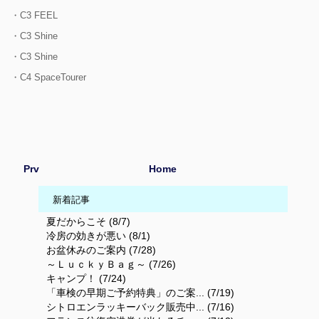
・C3 FEEL
・C3 Shine
・C3 Shine
・C4 SpaceTourer
Prv
Home
新着記事
夏だからこそ (8/7)
冷房の効きが悪い (8/1)
お盆休みのご案内 (7/28)
～ＬｕｃｋｙＢａｇ～ (7/26)
キャンプ！ (7/24)
「車検の早期ご予約特典」のご案... (7/19)
シトロエンラッキーバック販売中... (7/16)