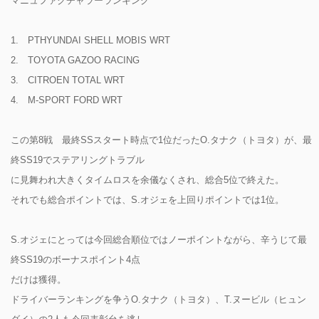
マニュファクチャラーランキング
1. PTHYUNDAI SHELL MOBIS WRT
2. TOYOTA GAZOO RACING
3. CITROEN TOTAL WRT
4. M-SPORT FORD WRT
この第8戦 最終SSスタート時点で1位だったO.タナク（トヨタ）が、最
終SS19でステアリングトラブル
に見舞われ大きくタイムロスを余儀なくされ、総合5位で終えた。
それでも総合ポイントでは、S.オジェを上回りポイントでは1位。
S.オジェにとっては今回総合順位ではノーポイントながら、辛うじて最
終SS19のボーナスポイント4点
だけは獲得。
ドライバーランキングを争うO.タナク（トヨタ）、T.ヌービル（ヒュン