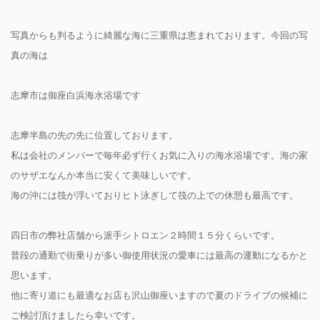
写真からも判るように綺麗な海に三重県は恵まれております。今回の写
真の海は
志摩市は御座白浜海水浴場です
志摩半島の先の先に位置しております。
私は会社のメンバーで毎年必ず行くお気に入りの海水浴場です。海の家
のサザエなんか本当に安くて美味しいです。
海の沖には筏が浮いておりヒト泳ぎして筏の上での休憩も最高です。
四日市の弊社店舗から派手シトロエン２時間１５分くらいです。
普段の通勤で街乗りが多い御使用状況の愛車には最高の運動になるかと
思います。
他に寄り道にも最適なお店も沢山御座いますので夏のドライブの候補に
ご検討頂けましたら幸いです。