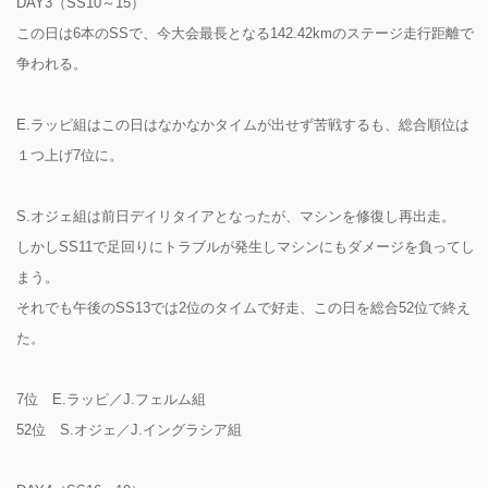
DAY3（SS10～15）
この日は6本のSSで、今大会最長となる142.42kmのステージ走行距離で
争われる。
E.ラッピ組はこの日はなかなかタイムが出せず苦戦するも、総合順位は
１つ上げ7位に。
S.オジェ組は前日デイリタイアとなったが、マシンを修復し再出走。
しかしSS11で足回りにトラブルが発生しマシンにもダメージを負ってし
まう。
それでも午後のSS13では2位のタイムで好走、この日を総合52位で終え
た。
7位 E.ラッピ／J.フェルム組
52位 S.オジェ／J.イングラシア組