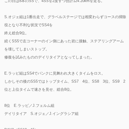
この日は8本のSSで、4SSを2度ずつ合計124.20kmを走る。
S.オジェ組は1番出走で、グラベルステージでは相変わらずコースの掃除
役となり不利な状況でSS4を
終え総合9位。
続くSS5で左コーナーのイン側にあった岩に接触、ステアリングアーム
を壊してしまいストップ。
修復を試みたもののデイリタイアとなってしまった。
E.ラッピ組はSS4でパンクに見舞われ大きくタイムをロス。
しかしその後のSS5ではトップタイム、SS7 4位、SS8 3位、SS9 2
位と上位タイムで速さを見せ、総合8位。
8位 E.ラッピ／J.フェルム組
デイリタイア S.オジェ／J.イングラシア組