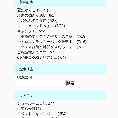
新着記事
夏だからこそ (8/7)
冷房の効きが悪い (8/1)
お盆休みのご案内 (7/28)
～ＬｕｃｋｙＢａｇ～ (7/26)
キャンプ！ (7/24)
「車検の早期ご予約特典」のご案... (7/19)
シトロエンラッキーバック販売中... (7/16)
フランス往復空港券が当たるチャ... (7/12)
ご相談増えてます (7/7)
C5 AIRCROSS リアシ... (7/4)
記事検索
検索語句
カテゴリ
ショールーム日記(277)
お知らせ(114)
イベント・キャンペーン(254)