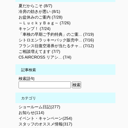
夏だからこそ (8/7)
冷房の効きが悪い (8/1)
お盆休みのご案内 (7/28)
～ＬｕｃｋｙＢａｇ～ (7/26)
キャンプ！ (7/24)
「車検の早期ご予約特典」のご案... (7/19)
シトロエンラッキーバック販売中... (7/16)
フランス往復空港券が当たるチャ... (7/12)
ご相談増えてます (7/7)
C5 AIRCROSS リアシ... (7/4)
記事検索
検索語句
カテゴリ
ショールーム日記(277)
お知らせ(114)
イベント・キャンペーン(254)
スタッフのオススメ情報(317)