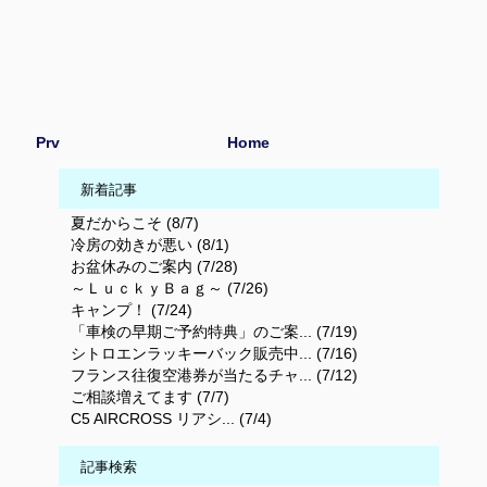
Prv
Home
新着記事
夏だからこそ (8/7)
冷房の効きが悪い (8/1)
お盆休みのご案内 (7/28)
～ＬｕｃｋｙＢａｇ～ (7/26)
キャンプ！ (7/24)
「車検の早期ご予約特典」のご案... (7/19)
シトロエンラッキーバック販売中... (7/16)
フランス往復空港券が当たるチャ... (7/12)
ご相談増えてます (7/7)
C5 AIRCROSS リアシ... (7/4)
記事検索