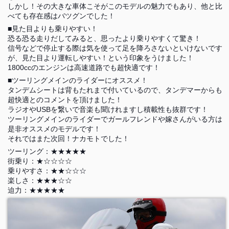
しかし！その大きな車体こそがこのモデルの魅力でもあり、他と比
べても存在感はバツグンでした！
■見た目よりも乗りやすい！
恐る恐る走りだしてみると、思ったより乗りやすくて驚き！
信号などで停止する際は気を使って足を降ろさないといけないです
が、見た目より運転しやすい！という印象をうけました！
1800ccのエンジンは高速道路でも超快適です！
■ツーリングメインのライダーにオススメ！
タンデムシートは背もたれまで付いているので、タンデマーからも
超快適とのコメントを頂けました！
ラジオやUSBを繋いで音楽も聞けれますし積載性も抜群です！
ツーリングメインのライダーでガールフレンドや嫁さんがいる方は
是非オススメのモデルです！
それではまた次回！ナカモトでした！
ツーリング：★★★★★
街乗り：★☆☆☆☆
乗りやすさ：★★☆☆☆
楽しさ：★★★☆☆
迫力：★★★★★