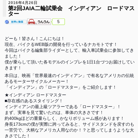
2016年4月26日
第2回JAIA二輪試乗会 インディアン ロードマス
ター
5
どーも！皆さん！こんにちは！
現在、バイクるWEB版の開発を行っているナカモトです！
今回はバイクる編集部ライダーとして、輸入車試乗会に参加してき
ました！
僕が乗らして頂いた各モデルのインプレを1日1台づつお届けしてい
きます！
本日は、映画「世界最速のインディアン」で有名なアメリカの伝統
あるモーターサイクルメーカー！
「インディアン」の「ロードマスター」をご紹介します！
★インディアン ロードマスター
■存在感のあるスタイリング！
インディアンの最上級ツアラーである「ロードマスター」！
まず、実車を見て驚いたのは、車体の大きさです！
約400kgほどの重量らしく、かなりボリューム感があります！
身長173cmの僕が実際に跨ってみると、サイドスタンドを戻すのも
一苦労で、大柄なアメリカ人用なのか！？と思ってしまうような大
きさでした！