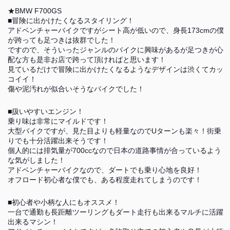
★BMW F700GS
■冒険に出かけたくなるスタイリング！
アドベンチャーバイクですがシート高が低いので、身長173cmの僕
が跨っても足つきは抜群でした！
ですので、そういったジャンルのバイクに興味があるが足つきが心
配な方も是非お店で跨って頂ければと思います！
見ているだけで冒険に出かけたくなるようなデザインは渋くてカッ
コイイ！
傷や泥汚れが似合いそうなバイクでした！
■扱いやすいエンジン！
乗り味は非常にマイルドです！
大型バイクですが、見た目よりも軽量なのでUターンも楽々！街乗
りでも十分活躍出来そうです！
個人的には排気量が700ccなので日本の道路事情が合っているよう
な気がしました！
アドベンチャーバイクなので、ダートでも乗り心地を良好！
オフロード初心者な僕でも、ある程度走れてしまうのです！
■初心者や小柄な人にもオススメ！
一台で通勤も長距離ツーリングもダート走行も出来るマルチに活躍
出来るマシン！