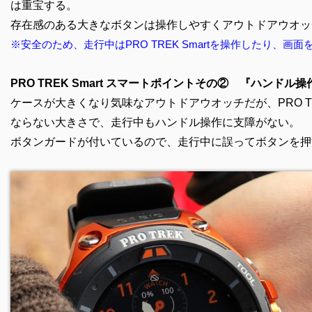
は重宝する。
存在感のある大きなボタンは操作しやすくアウトドアウオッ
※安全のため、走行中はPRO TREK Sma
rtを操作したり、画面
PRO TREK Smart スマートポイントその② 『
ハンドル操
ケースが大きくなり気味なアウトドアウオッチだが、PRO TR
ならない大きさで、走行中もハンドル操作に支障がない。
ボタンガードが付いているので、走行中に
誤ってボタンを押