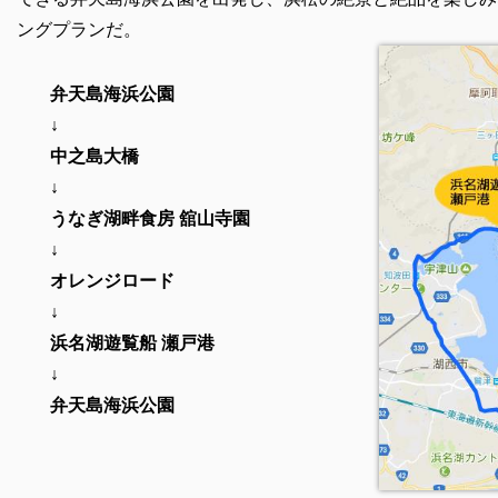
ングプランだ。
弁天島海浜公園
↓
中之島大橋
↓
うなぎ湖畔食房 舘山寺園
↓
オレンジロード
↓
浜名湖遊覧船 瀬戸港
↓
弁天島海浜公園