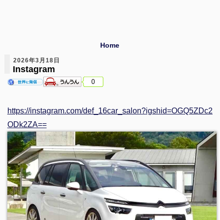
Home
2026年3月18日
Instagram
0
https://instagram.com/def_16car_salon?igshid=OGQ5ZDc2
ODk2ZA==