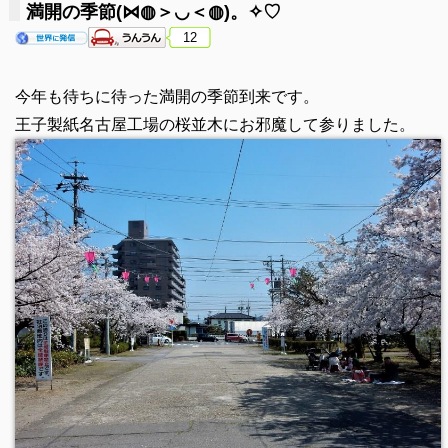
満開の季節(⋈◍＞◡＜◍)。✧♡
12
今年も待ちに待った満開の季節到来です。
王子製紙名古屋工場の桜並木にお邪魔して参りました。