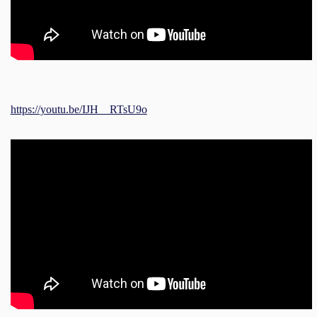
https://youtu.be/IJH__RTsU9o