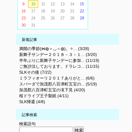
9
10
11
12
13
14
15
16
17
18
19
20
21
22
23
24
25
26
27
28
29
30
31
新着記事
満開の季節(⋈◍＞◡＜◍)。✧... (3/28)
新舞子サンデー２０１８－３－１... (3/20)
半年ぶりに新舞子サンデーに参加... (11/19)
ご無沙汰しております。ドラレコ... (11/15)
SLKその後 (7/22)
ミラフィオーリ２０１７ありがと... (6/6)
スパーダで加茂郡八百津町五宝の... (5/19)
加茂郡八百津町五宝の滝下見 (4/20)
桜ドライブ王子製紙 (4/11)
SLK帰還 (4/8)
記事検索
検索語句