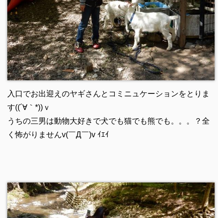
入口でお出迎えのヤギさんとコミニュケーションをとりま
す((´∀｀*))ｖ
うちの三男は動物大好きで犬でも猫でも熊でも。。。？全
く怖がりませんv(￣Д￣)v ｲｴｲ