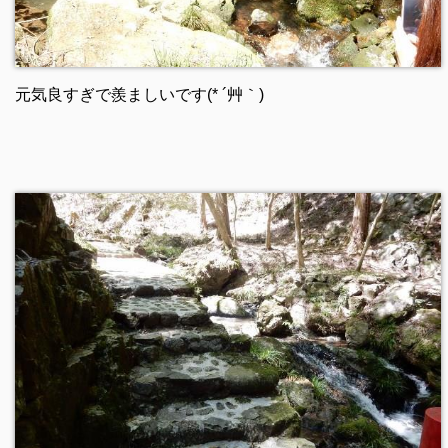
元気良すぎで羨ましいです(* ´艸｀)