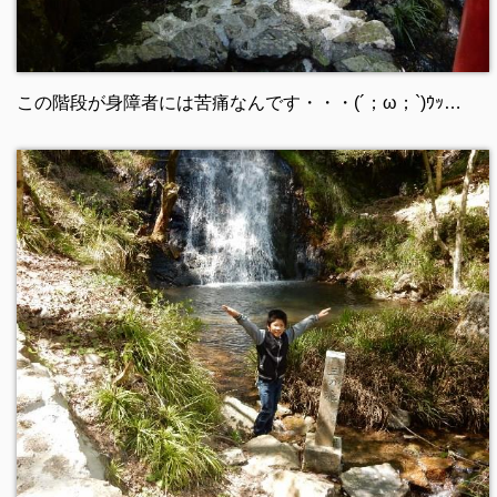
この階段が身障者には苦痛なんです・・・(´；ω；`)ｳｯ…