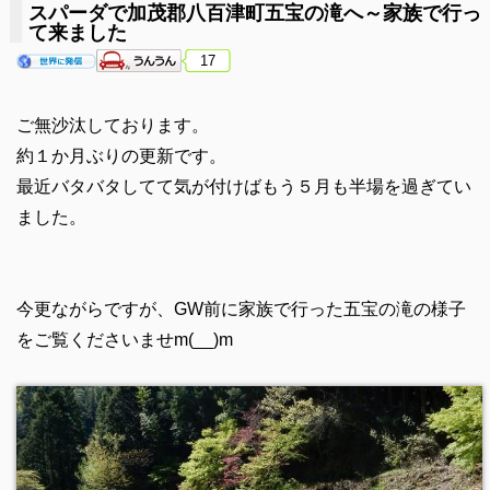
スパーダで加茂郡八百津町五宝の滝へ～家族で行っ
て来ました
17
ご無沙汰しております。
約１か月ぶりの更新です。
最近バタバタしてて気が付けばもう５月も半場を過ぎてい
ました。
今更ながらですが、GW前に家族で行った五宝の滝の様子
をご覧くださいませm(__)m