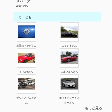
スパーダ
escudo
カーとも
水玉のドラグさん
ニッシイさん
いち16さん
しまぴょんさん
ザウルスマニアさ
ホワイトロードス
ん
ターさん
もっと見る