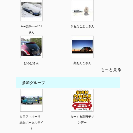
tak@赤sma451
きもだこよしさん
さん
はるぱさん
美あんこさん
もっと見る
参加グループ
ミラフィオーリ
カーくる新舞子サ
総合ポータルサイ
ンデー
ト