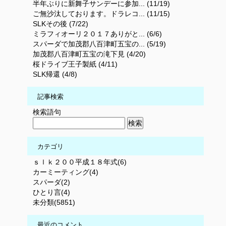
半年ぶりに新舞子サンデーに参加... (11/19)
ご無沙汰しております。ドラレコ... (11/15)
SLKその後 (7/22)
ミラフィオーリ２０１７ありがと... (6/6)
スパーダで加茂郡八百津町五宝の... (5/19)
加茂郡八百津町五宝の滝下見 (4/20)
桜ドライブ王子製紙 (4/11)
SLK帰還 (4/8)
記事検索
検索語句
カテゴリ
ｓｌｋ２００平成１８年式(6)
カーミーティング(4)
スパーダ(2)
ひとり言(4)
未分類(5851)
最近のコメント