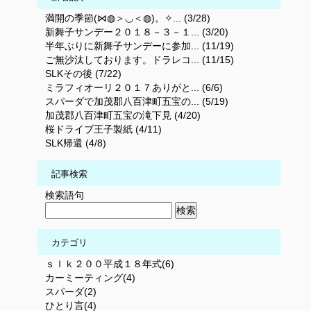
満開の季節(⋈◍＞◡＜◍)。✧... (3/28)
新舞子サンデー２０１８－３－１... (3/20)
半年ぶりに新舞子サンデーに参加... (11/19)
ご無沙汰しております。ドラレコ... (11/15)
SLKその後 (7/22)
ミラフィオーリ２０１７ありがと... (6/6)
スパーダで加茂郡八百津町五宝の... (5/19)
加茂郡八百津町五宝の滝下見 (4/20)
桜ドライブ王子製紙 (4/11)
SLK帰還 (4/8)
記事検索
検索語句
カテゴリ
ｓｌｋ２００平成１８年式(6)
カーミーティング(4)
スパーダ(2)
ひとり言(4)