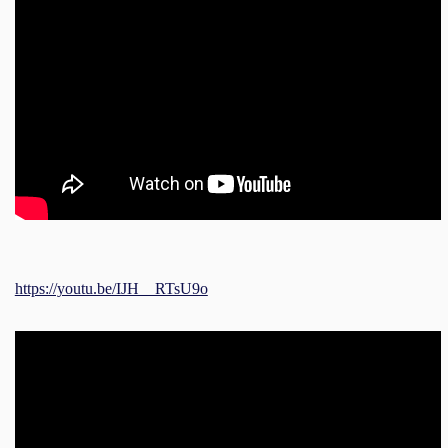
https://youtu.be/IJH__RTsU9o