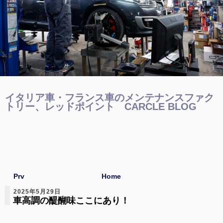
イタリア車・フランス車のメンテナンスファク
トリー、レッドポイント CARCLE BLOG
Prv
Home
2025年5月29日
車高調の醍醐味ここにあり！