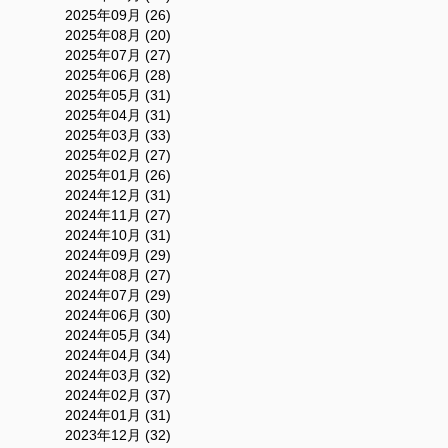
2025年09月 (26)
2025年08月 (20)
2025年07月 (27)
2025年06月 (28)
2025年05月 (31)
2025年04月 (31)
2025年03月 (33)
2025年02月 (27)
2025年01月 (26)
2024年12月 (31)
2024年11月 (27)
2024年10月 (31)
2024年09月 (29)
2024年08月 (27)
2024年07月 (29)
2024年06月 (30)
2024年05月 (34)
2024年04月 (34)
2024年03月 (32)
2024年02月 (37)
2024年01月 (31)
2023年12月 (32)