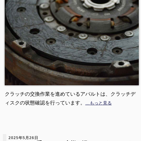
クラッチの交換作業を進めているアバルトは、クラッチデ
ィスクの状態確認を行っています。
…もっと見る
2025年5月26日