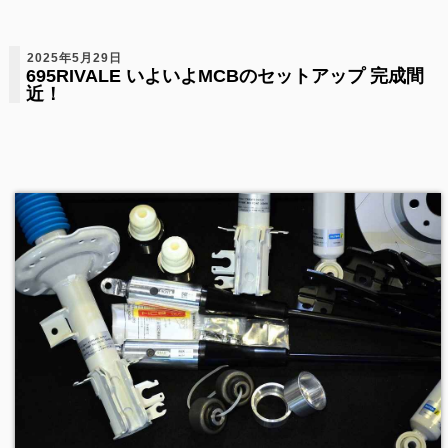
2025年5月29日
695RIVALE いよいよMCBのセットアップ 完成間
近！