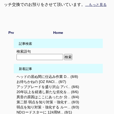
ッチ交換でのお預りをさせて頂いています。
…もっと見る
Prv
Home
記事検索
検索語句
新着記事
ヘッドの居ぬ間に仕込み作業 D... (8/8)
お待ちかねの [OZ RACI... (8/7)
アップグレードを盛り沢山 アバ... (8/6)
20年以上を経過し新たな劣化を... (8/6)
異音の原因はここにあったか 分... (8/4)
第二部 弱点を知り対策・強化す... (8/3)
弱点を知り対策・強化する ルー... (8/3)
NDロードスターに 124用M... (8/1)