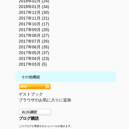
2018年02月 (24)
2018年01月 (34)
2017年12月 (30)
2017年11月 (21)
2017年10月 (17)
2017年09月 (20)
2017年08月 (27)
2017年07月 (26)
2017年06月 (35)
2017年05月 (37)
2017年04月 (23)
2017年03月 (5)
その他機能
ゲストブック
ブラウザのお気に入りに追加
ブログ購読
このブログが更新されたらメールが届きます。