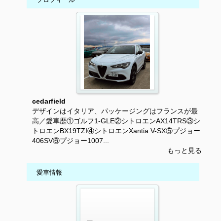
cedarfield
デザインはイタリア、パッケージングはフランスが最
高／愛車歴①ゴルフ1-GLE②シトロエンAX14TRS③シ
トロエンBX19TZI④シトロエンXantia V-SX⑤プジョー
406SV⑥プジョー1007...
もっと見る
愛車情報