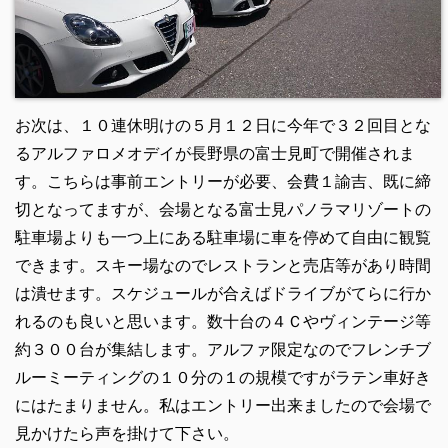
お次は、１０連休明けの５月１２日に今年で３２回目とな
るアルファロメオデイが長野県の富士見町で開催されま
す。こちらは事前エントリーが必要、会費１諭吉、既に締
切となってますが、会場となる富士見パノラマリゾートの
駐車場よりも一つ上にある駐車場に車を停めて自由に観覧
できます。スキー場なのでレストランと売店等があり時間
は潰せます。スケジュールが合えばドライブがてらに行か
れるのも良いと思います。数十台の４Ｃやヴィンテージ等
約３００台が集結します。アルファ限定なのでフレンチブ
ルーミーティングの１０分の１の規模ですがラテン車好き
にはたまりません。
私はエントリー出来ましたので会場で
見かけたら声を掛けて下さい。